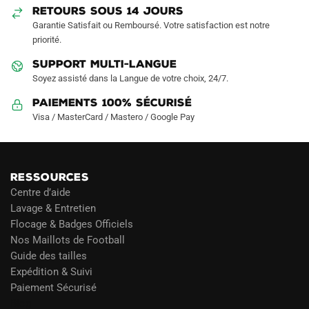
sur
sur
RETOURS SOUS 14 JOURS
la
la
Garantie Satisfait ou Remboursé. Votre satisfaction est notre
page
page
priorité.
du
du
SUPPORT MULTI-LANGUE
produit
produit
Soyez assisté dans la Langue de votre choix, 24/7.
Paiements 100% Sécurisé
Visa / MasterCard / Mastero / Google Pay
RESSOURCES
Centre d’aide
Lavage & Entretien
Flocage & Badges Officiels
Nos Maillots de Football
Guide des tailles
Expédition & Suivi
Paiement Sécurisé
Blog