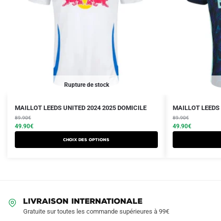
Rupture de stock
Le
Le
Le
Le
Ce
Ce
MAILLOT LEEDS UNITED 2024 2025 DOMICILE
MAILLOT LEEDS 
prix
prix
prix
prix
produit
89.90
€
produit
89.90
€
initial
actuel
initial
actuel
49.90
€
49.90
€
a
a
était :
est :
était :
est :
Choix des options
plusieurs
plusieurs
89.90€.
49.90€.
89.90€.
49.90€.
variations.
variations.
Les
Les
options
options
peuvent
peuvent
LIVRAISON INTERNATIONALE
être
être
Gratuite sur toutes les commande supérieures à 99€
choisies
choisies