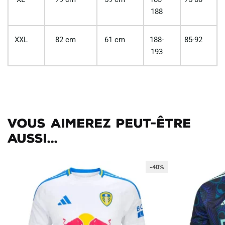
188
XXL
82 cm
61 cm
188-
85-92
193
Vous aimerez peut-être
aussi...
-40%