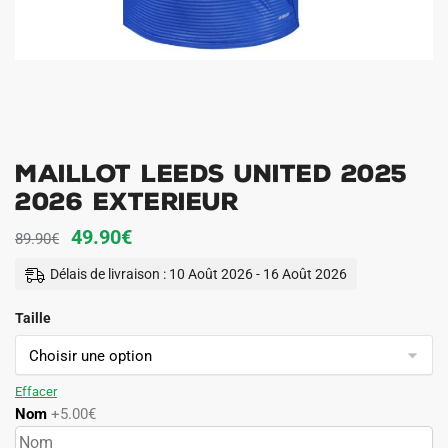
Maillot Leeds United 2025
2026 Exterieur
Le
Le
49.90
€
89.90
€
prix
prix
Délais de livraison : 10 Août 2026 - 16 Août 2026
initial
actuel
Taille
était :
est :
89.90€.
49.90€.
Effacer
Nom
+5.00€