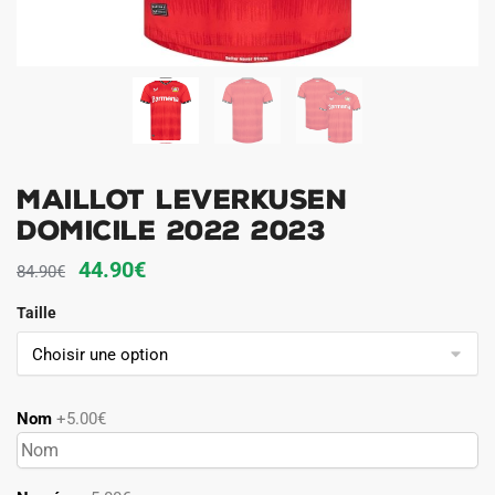
MAILLOT LEVERKUSEN
DOMICILE 2022 2023
Le
Le
44.90
€
84.90
€
prix
prix
Taille
initial
actuel
était :
est :
84.90€.
44.90€.
Nom
+5.00€