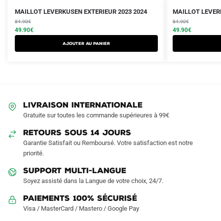
Le
Le
Le
Le
MAILLOT LEVERKUSEN EXTERIEUR 2023 2024
MAILLOT LEVER
prix
prix
prix
prix
84.90
€
84.90
€
initial
actuel
initial
actuel
49.90
€
49.90
€
était :
est :
était :
est :
Ajouter au panier
84.90€.
49.90€.
84.90€.
49.90€.
LIVRAISON INTERNATIONALE
Gratuite sur toutes les commande supérieures à 99€
RETOURS SOUS 14 JOURS
Garantie Satisfait ou Remboursé. Votre satisfaction est notre
priorité.
SUPPORT MULTI-LANGUE
Soyez assisté dans la Langue de votre choix, 24/7.
Paiements 100% Sécurisé
Visa / MasterCard / Mastero / Google Pay