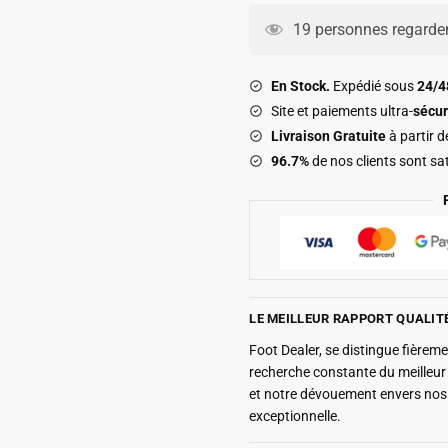
Malaga
19 personnes regarden
Exterieur
2026
En Stock.
Expédié sous
24/
2027
Site et paiements ultra-
sécur
Livraison Gratuite
à partir 
96.7%
de nos clients sont sat
LE MEILLEUR RAPPORT QUALIT
Foot Dealer, se distingue fière
recherche constante du meilleu
et notre dévouement envers nos 
exceptionnelle.