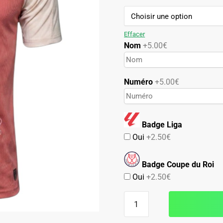
89.90€.
49.90€.
Effacer
Nom
+5.00€
Numéro
+5.00€
Badge Liga
Oui
+2.50€
Badge Coupe du Roi
Oui
+2.50€
quantité
de
Maillot