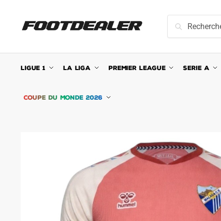
Skip
Skip
to
to
Recherche
Recherche
navigation
content
pour :
LIGUE 1
LA LIGA
PREMIER LEAGUE
SERIE A
COUPE DU MONDE 2026