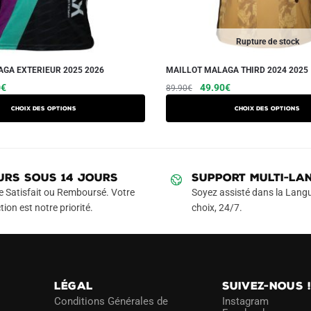
Rupture de stock
GA EXTERIEUR 2025 2026
MAILLOT MALAGA THIRD 2024 2025
Le
Ce
Le
Le
Ce
0
€
49.90
€
89.90
€
prix
prix
prix
produit
produit
Choix des options
Choix des options
actuel
initial
actuel
a
a
est :
était :
est :
plusieurs
plusieurs
€.
49.90€.
89.90€.
49.90€.
variations.
variations.
Les
Les
URS SOUS 14 JOURS
SUPPORT MULTI-LA
options
options
e Satisfait ou Remboursé. Votre
Soyez assisté dans la Langu
peuvent
peuvent
tion est notre priorité.
choix, 24/7.
être
être
choisies
choisies
sur
sur
la
la
LÉGAL
SUIVEZ-NOUS 
page
page
Conditions Générales de
Instagram