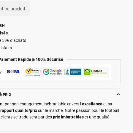
t ce produit
48H
isés
de 59€ d’achats
isfaits
Paiement Rapide & 100% Sécurisé
É/PRIX
ment par son engagement inébranlable envers
l’excellence
et sa
r
rapport qualité/prix
sur le marché. Notre passion pour le football
clients se traduisent par des
prix imbattables
et une qualité