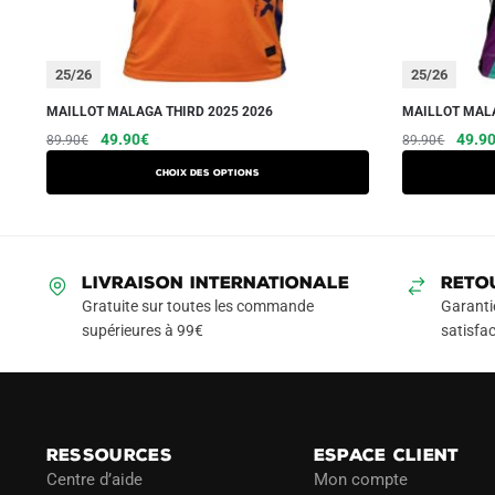
25/26
25/26
MAILLOT MALAGA THIRD 2025 2026
MAILLOT MALA
Le
Le
Ce
Le
49.90
€
49.9
89.90
€
89.90
€
prix
prix
prix
produit
Choix des options
initial
actuel
initial
a
était :
est :
était :
plusieurs
89.90€.
49.90€.
89.90
variations.
Les
LIVRAISON INTERNATIONALE
RETO
options
Gratuite sur toutes les commande
Garanti
peuvent
supérieures à 99€
satisfac
être
choisies
sur
la
RESSOURCES
ESPACE CLIENT
page
Centre d’aide
Mon compte