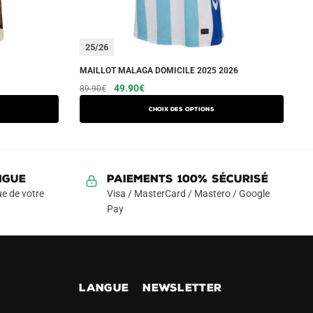
25/26
MAILLOT MALAGA DOMICILE 2025 2026
Le
Le
Ce
49.90
€
89.90
€
prix
prix
produit
Choix des options
initial
actuel
a
était :
est :
plusieurs
89.90€.
49.90€.
variations.
Les
NGUE
Paiements 100% Sécurisé
options
e de votre
Visa / MasterCard / Mastero / Google
peuvent
Pay
être
choisies
sur
la
!
LANGUE
NEWSLETTER
page