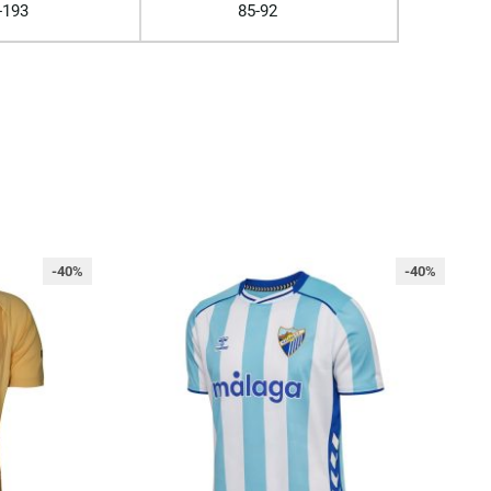
-193
85-92
-40%
-40%