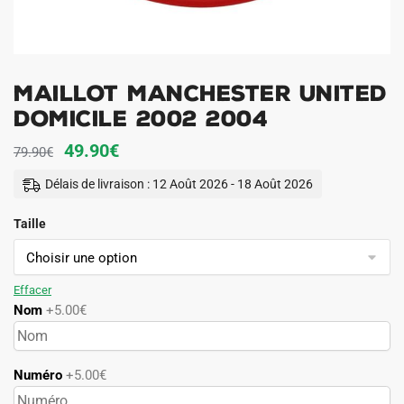
Maillot Manchester United
Domicile 2002 2004
Le
Le
49.90
€
79.90
€
prix
prix
Délais de livraison : 12 Août 2026 - 18 Août 2026
initial
actuel
Taille
était :
est :
79.90€.
49.90€.
Effacer
Nom
+5.00€
Numéro
+5.00€