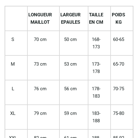
LONGUEUR
LARGEUR
TAILLE
POIDS
MAILLOT
EPAULES
EN CM
KG
S
70 cm
50 cm
168-
60-65
173
M
73 cm
53 cm
173-
65-70
178
L
76 cm
56 cm
178-
70-75
183
XL
79 cm
59 cm
183-
75-80
188
XXL
82 cm
61 cm
188-
85-92