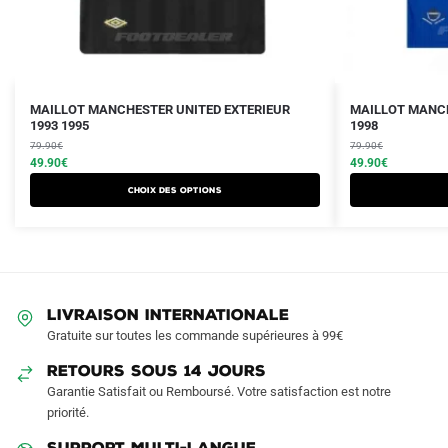
Le
Le
Le
Le
Ce
Ce
MAILLOT MANCHESTER UNITED EXTERIEUR
MAILLOT MANCH
prix
prix
1993 1995
prix
prix
1998
produit
produit
initial
actuel
initial
actuel
79.90
€
79.90
€
a
a
était :
est :
49.90
€
était :
est :
49.90
€
plusieurs
plusieurs
79.90€.
49.90€.
79.90€.
49.90€.
Choix des options
variations.
variations.
Les
Les
options
options
peuvent
peuvent
être
être
LIVRAISON INTERNATIONALE
choisies
choisies
Gratuite sur toutes les commande supérieures à 99€
sur
sur
RETOURS SOUS 14 JOURS
la
la
Garantie Satisfait ou Remboursé. Votre satisfaction est notre
page
page
priorité.
du
du
produit
produit