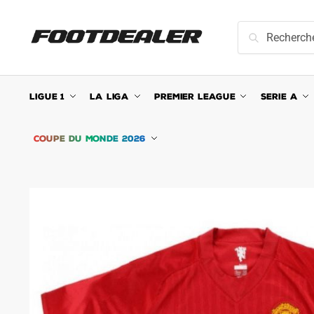
Skip
Skip
to
to
Recherche
Recherche
navigation
content
pour :
LIGUE 1
LA LIGA
PREMIER LEAGUE
SERIE A
COUPE DU MONDE 2026