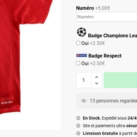
79.90€.
49.90€.
Numéro
+5.00€
Badge Champions Le
Oui
+2.50€
Badge Respect
Oui
+2.50€
quantité
de
Maillot
Manchester
13 personnes regarden
United
Domicile
En Stock.
Expédié sous
24/
2007
Site et paiements ultra-
sécur
2009
Livraison Gratuite
à partir 