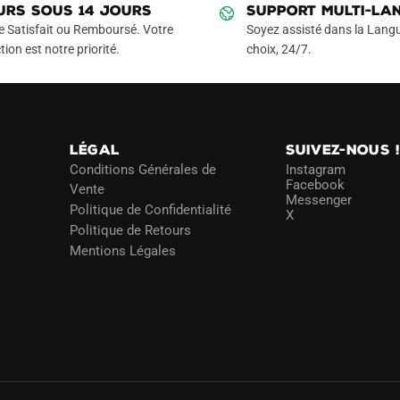
URS SOUS 14 JOURS
SUPPORT MULTI-LA
e Satisfait ou Remboursé. Votre
Soyez assisté dans la Langu
tion est notre priorité.
choix, 24/7.
LÉGAL
SUIVEZ-NOUS 
Conditions Générales de
Instagram
Facebook
Vente
Messenger
Politique de Confidentialité
X
Politique de Retours
Mentions Légales