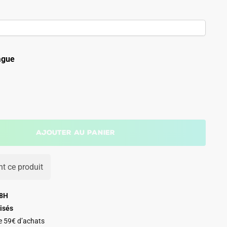
ague
Ajouter au panier
t ce produit
48H
isés
de 59€ d’achats