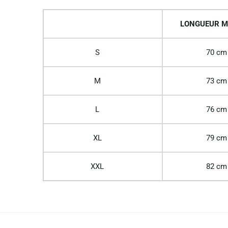
LONGUEUR M
S
70 cm
M
73 cm
L
76 cm
XL
79 cm
XXL
82 cm