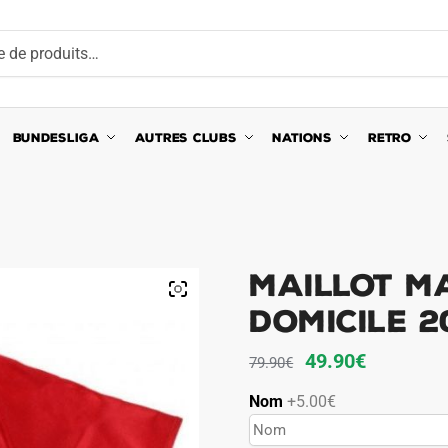
BUNDESLIGA
AUTRES CLUBS
NATIONS
RETRO
Maillot M
Domicile 2
Le
Le
49.90
€
79.90
€
prix
prix
Nom
+5.00€
initial
actuel
était :
est :