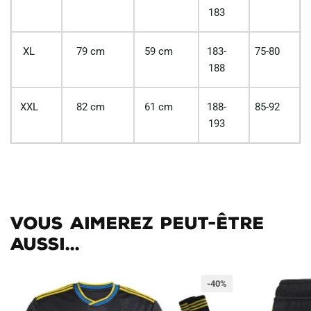
183
XL
79 cm
59 cm
183-
75-80
188
XXL
82 cm
61 cm
188-
85-92
193
Vous aimerez peut-être
aussi...
-40%