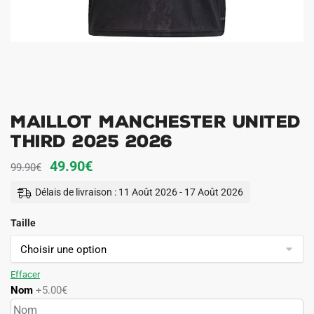
Maillot Manchester United
Third 2025 2026
Le
Le
49.90
€
99.90
€
prix
prix
Délais de livraison : 11 Août 2026 - 17 Août 2026
initial
actuel
Taille
était :
est :
99.90€.
49.90€.
Effacer
Nom
+5.00€