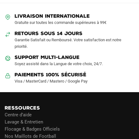
peuvent
peuvent
être
être
LIVRAISON INTERNATIONALE
choisies
choisies
Gratuite sur toutes les commande supérieures à 99€
sur
sur
RETOURS SOUS 14 JOURS
la
la
Garantie Satisfait ou Remboursé. Votre satisfaction est notre
page
page
priorité.
du
du
produit
produit
SUPPORT MULTI-LANGUE
Soyez assisté dans la Langue de votre choix, 24/7.
Paiements 100% Sécurisé
Visa / MasterCard / Mastero / Google Pay
RESSOURCES
Centre d’aide
Lavage & Entretien
Flocage & Badges Officiels
Nos Maillots de Football