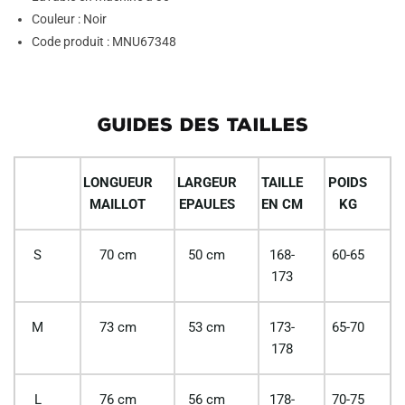
Couleur : Noir
Code produit : MNU67348
GUIDES DES TAILLES
LONGUEUR
LARGEUR
TAILLE
POIDS
MAILLOT
EPAULES
EN CM
KG
S
70 cm
50 cm
168-
60-65
173
M
73 cm
53 cm
173-
65-70
178
L
76 cm
56 cm
178-
70-75