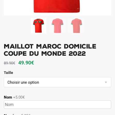
MAILLOT MAROC DOMICILE
COUPE DU MONDE 2022
Le
Le
49.90
€
89.90
€
prix
prix
Taille
initial
actuel
était :
est :
89.90€.
49.90€.
Nom
+5.00€