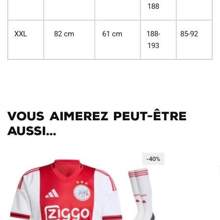
188
XXL
82 cm
61 cm
188-
85-92
193
Vous aimerez peut-être
aussi...
-40%