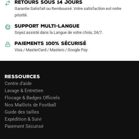
sur
RETOURS SOUS 14 JOURS
la
Garantie Satisfait ou Remboursé. Votre satisfaction est notre
page
priorité.
du
SUPPORT MULTI-LANGUE
produit
Soyez assisté dans la Langue de votre choix, 24/7.
Paiements 100% Sécurisé
Visa / MasterCard / Mastero / Google Pay
RESSOURCES
Centre d’aide
Lavage & Entretien
Flocage & Badges Officiels
Nos Maillots de Football
Guide des tailles
Expédition & Suivi
Paiement Sécurisé
Blog