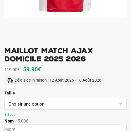
Maillot Match Ajax
Domicile 2025 2026
Le
Le
59.90
€
119.90
€
prix
prix
Délais de livraison : 12 Août 2026 - 18 Août 2026
initial
actuel
Taille
était :
est :
119.90€.
59.90€.
Effacer
Nom
+5.00€