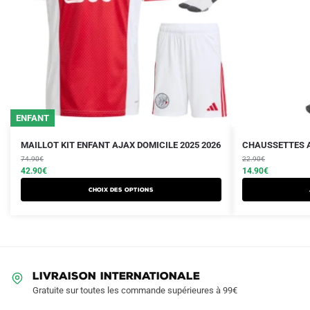
ENFANT
Le
Le
Le
Le
Ce
MAILLOT KIT ENFANT AJAX DOMICILE 2025 2026
CHAUSSETTES A
prix
prix
prix
prix
produit
74.90
€
22.90
€
initial
actuel
initial
actuel
42.90
€
14.90
€
a
était :
est :
était :
est :
Choix des options
plusieurs
74.90€.
42.90€.
22.90€.
14.90€.
variations.
Les
options
peuvent
LIVRAISON INTERNATIONALE
être
Gratuite sur toutes les commande supérieures à 99€
choisies