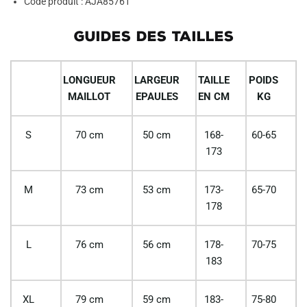
Code produit : AJA85761
GUIDES DES TAILLES
LONGUEUR
LARGEUR
TAILLE
POIDS
MAILLOT
EPAULES
EN CM
KG
S
70 cm
50 cm
168-
60-65
173
M
73 cm
53 cm
173-
65-70
178
L
76 cm
56 cm
178-
70-75
183
XL
79 cm
59 cm
183-
75-80