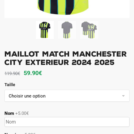
Maillot Match Manchester
City Exterieur 2024 2025
Le
Le
59.90
€
119.90
€
prix
prix
Taille
initial
actuel
était :
est :
119.90€.
59.90€.
Nom
+5.00€