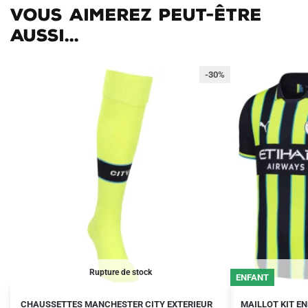
Vous aimerez peut-être
aussi...
-30%
Rupture de stock
ENFANT
Le
Le
Le
Le
Ce
CHAUSSETTES MANCHESTER CITY EXTERIEUR
MAILLOT KIT E