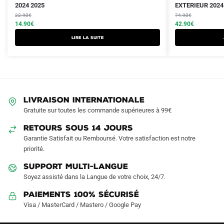
prix
prix
2024 2025
prix
prix
EXTERIEUR 2024
produit
initial
actuel
initial
actuel
22.90
€
74.90
€
a
était :
est :
14.90
€
était :
est :
42.90
€
plusieurs
22.90€.
14.90€.
74.90€.
42.90€.
Lire la suite
variations.
Les
options
peuvent
être
LIVRAISON INTERNATIONALE
choisies
Gratuite sur toutes les commande supérieures à 99€
sur
RETOURS SOUS 14 JOURS
la
Garantie Satisfait ou Remboursé. Votre satisfaction est notre
page
priorité.
du
produit
SUPPORT MULTI-LANGUE
Soyez assisté dans la Langue de votre choix, 24/7.
Paiements 100% Sécurisé
Visa / MasterCard / Mastero / Google Pay