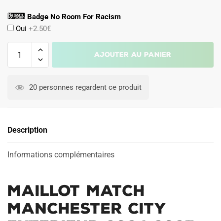
Badge No Room For Racism
Oui
+2.50€
quantité
Ajouter au panier
de
Maillot
Match
20 personnes regardent ce produit
Manchester
City
Exterieur
Description
2024
2025
Informations complémentaires
Maillot Match
Manchester City