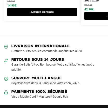
prix
prix
prix
prix
2025 2026
22.90
€
produit
initial
actuel
initial
actuel
14.90
€
74.90
€
a
était :
est :
était :
est :
42.90
€
Ajouter au panier
plusieurs
22.90€.
14.90€.
74.90€.
42.90€.
variations.
Les
options
peuvent
être
LIVRAISON INTERNATIONALE
choisies
Gratuite sur toutes les commande supérieures à 99€
sur
RETOURS SOUS 14 JOURS
la
Garantie Satisfait ou Remboursé. Votre satisfaction est notre
page
priorité.
du
produit
SUPPORT MULTI-LANGUE
Soyez assisté dans la Langue de votre choix, 24/7.
Paiements 100% Sécurisé
Visa / MasterCard / Mastero / Google Pay