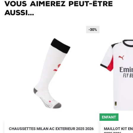
Vous aimerez peut-être
aussi...
-30%
-30%
ENFANT
Le
Le
Le
Le
Ce
CHAUSSETTES MILAN AC EXTERIEUR 2025 2026
MAILLOT KIT E