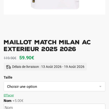
Maillot Match Milan AC
Exterieur 2025 2026
Le
Le
59.90
€
119.90
€
prix
prix
Délais de livraison : 13 Août 2026 - 19 Août 2026
initial
actuel
Taille
était :
est :
119.90€.
59.90€.
Effacer
Nom
+5.00€