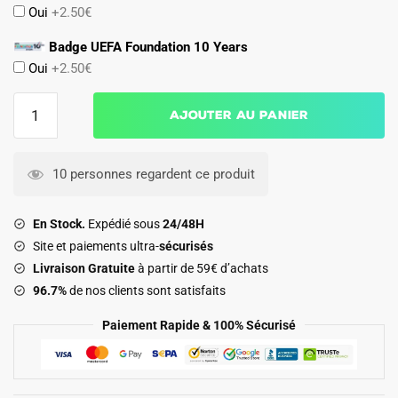
Oui
+2.50€
Badge UEFA Foundation 10 Years
Oui
+2.50€
quantité
Ajouter au panier
de
Maillot
Match
10 personnes regardent ce produit
Milan
AC
En Stock.
Expédié sous
24/48H
Exterieur
Site et paiements ultra-
sécurisés
2025
Livraison Gratuite
à partir de 59€ d’achats
2026
96.7%
de nos clients sont satisfaits
Paiement Rapide & 100% Sécurisé