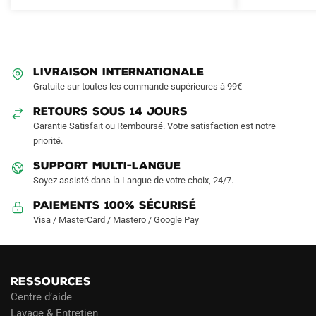
variations.
Les
options
peuvent
LIVRAISON INTERNATIONALE
être
Gratuite sur toutes les commande supérieures à 99€
choisies
sur
RETOURS SOUS 14 JOURS
la
Garantie Satisfait ou Remboursé. Votre satisfaction est notre
page
priorité.
du
SUPPORT MULTI-LANGUE
produit
Soyez assisté dans la Langue de votre choix, 24/7.
Paiements 100% Sécurisé
Visa / MasterCard / Mastero / Google Pay
RESSOURCES
Centre d’aide
Lavage & Entretien