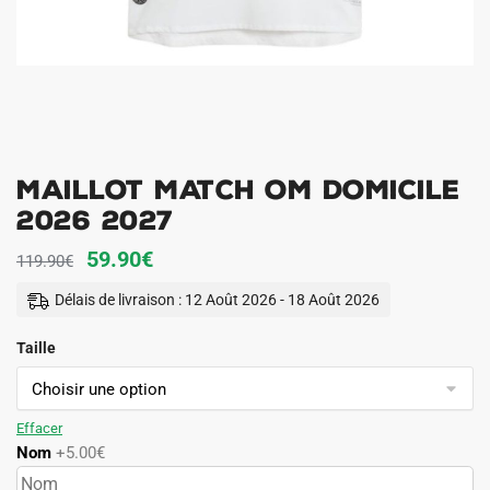
Maillot Match OM Domicile
2026 2027
Le
Le
59.90
€
119.90
€
prix
prix
Délais de livraison : 12 Août 2026 - 18 Août 2026
initial
actuel
Taille
était :
est :
119.90€.
59.90€.
Effacer
Nom
+5.00€