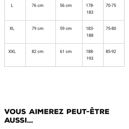
L
76 cm
56 cm
178-
70-75
183
XL
79 cm
59 cm
183-
75-80
188
XXL
82 cm
61 cm
188-
85-92
193
Vous aimerez peut-être
aussi...