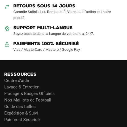
RETOURS SOUS 14 JOURS
la
Garantie Satisfait ou Remboursé. Votre satisfaction est notre
page
priorité.
du
produit
SUPPORT MULTI-LANGUE
Soyez assisté dans la Langue de votre choix, 24/7.
Paiements 100% Sécurisé
Visa / MasterCard / Mastero / Google Pay
RESSOURCES
Centre d’aide
Lavage & Entretien
Flocage & Badges Officiels
Nos Maillots de Football
Guide des tailles
Expédition & Suivi
Paiement Sécurisé
Blog