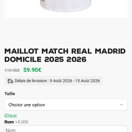
Maillot Match Real Madrid
Domicile 2025 2026
Le
Le
59.90
€
119.90
€
prix
prix
Délais de livraison : 9 Août 2026 - 15 Août 2026
initial
actuel
Taille
était :
est :
119.90€.
59.90€.
Effacer
Nom
+5.00€