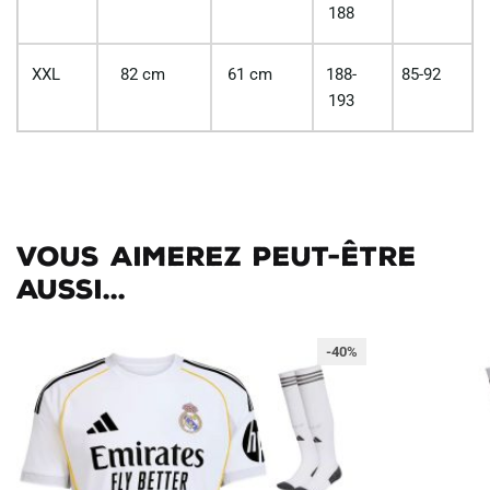
188
XXL
82 cm
61 cm
188-
85-92
193
Vous aimerez peut-être
aussi...
-40%