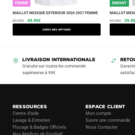
FEMME
ENFANT
MAILLOT MEXIQUE EXTERIEUR 2026 2027 FEMME
MAILLOT MEXI
Le
Le
Ce
Le
49.90
€
39.9
89.90
€
69.90
€
prix
prix
prix
produit
Choix des options
initial
actuel
initial
a
était :
est :
était :
plusieurs
89.90€.
49.90€.
69.90
variations.
Les
LIVRAISON INTERNATIONALE
RETO
options
Gratuite sur toutes les commande
Garanti
peuvent
supérieures à 99€
satisfac
être
choisies
sur
la
RESSOURCES
ESPACE CLIENT
page
Centre d’aide
Mon compte
du
Lavage & Entretien
Suivre une commande
produit
Flocage & Badges Officiels
Nous Contacter
Nos Maillots de Football