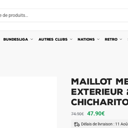
BUNDESLIGA
AUTRES CLUBS
NATIONS
RETRO
Maillot Me
Exterieur 
Chicharit
Le
Le
47.90
€
74.90
€
prix
prix
Délais de livraison : 11 Ao