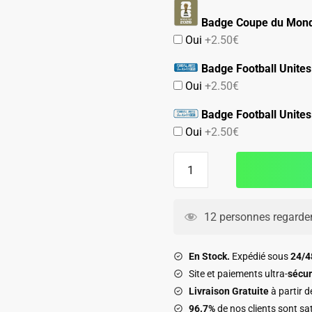
Badge Coupe du Mond
Oui
+2.50€
Badge Football Unites
Oui
+2.50€
Badge Football Unites
Oui
+2.50€
quantité
de
Maillot
Mexique
12 personnes regarden
Kit
Enfant
En Stock.
Expédié sous
24/
Exterieur
Site et paiements ultra-
sécur
2026
Livraison Gratuite
à partir 
2027
96.7%
de nos clients sont sat