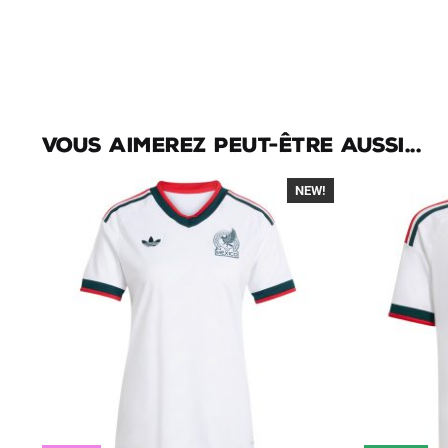
Vous aimerez peut-être aussi...
NEW!
-40%