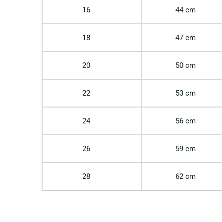
16
44 cm
18
47 cm
20
50 cm
22
53 cm
24
56 cm
26
59 cm
28
62 cm