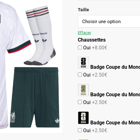
initial
actuel
était :
est :
Taille
74.90€.
47.90€.
Effacer
Chaussettes
Oui
+8.00€
Badge Coupe du Mon
Oui
+2.50€
Badge Coupe du Mond
Oui
+2.50€
Badge Coupe du Mond
Oui
+2.50€