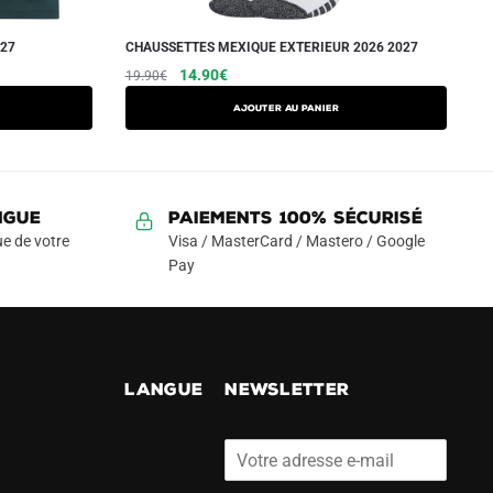
027
CHAUSSETTES MEXIQUE EXTERIEUR 2026 2027
Le
Le
14.90
€
19.90
€
prix
prix
Ajouter au panier
initial
actuel
était :
est :
19.90€.
14.90€.
NGUE
Paiements 100% Sécurisé
e de votre
Visa / MasterCard / Mastero / Google
Pay
!
LANGUE
NEWSLETTER