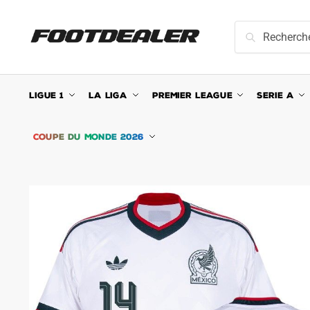
Skip
Skip
to
to
Recherche
Recherche
navigation
content
pour :
LIGUE 1
LA LIGA
PREMIER LEAGUE
SERIE A
COUPE DU MONDE 2026