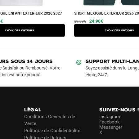
QUE ENFANT EXTERIEUR 2026 2027
SHORT MEXIQUE EXTERIEUR 2026 2
Le
Ce
Le
Le
Ce
0
€
24.90
€
39.90
€
prix
prix
prix
produit
produit
Choix des options
Choix des options
actuel
initial
actuel
a
a
est :
était :
est :
plusieurs
plusieurs
€.
39.90€.
39.90€.
24.90€.
variations.
variations.
Les
Les
URS SOUS 14 JOURS
SUPPORT MULTI-LA
options
options
e Satisfait ou Remboursé. Votre
Soyez assisté dans la Langu
peuvent
peuvent
tion est notre priorité.
choix, 24/7.
être
être
choisies
choisies
sur
sur
la
la
LÉGAL
SUIVEZ-NOUS 
page
page
Conditions Générales de
Instagram
du
du
Facebook
Vente
Messenger
produit
produit
Politique de Confidentialité
X
Politique de Retours