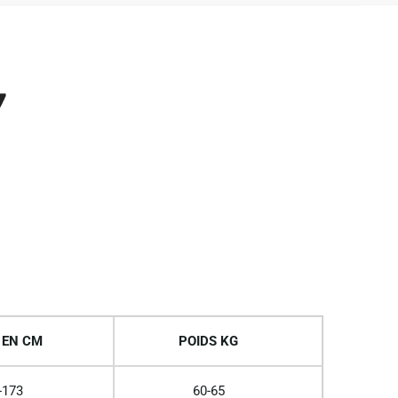
7
 EN CM
POIDS KG
-173
60-65