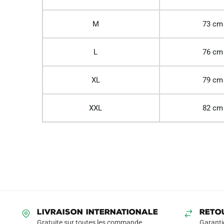
M
73 cm
L
76 cm
XL
79 cm
XXL
82 cm
LIVRAISON INTERNATIONALE
RETO
Gratuite sur toutes les commande
Garanti