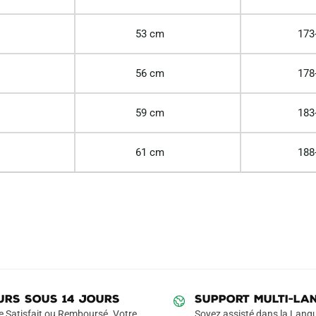
53 cm
173
56 cm
178
59 cm
183
61 cm
188
URS SOUS 14 JOURS
SUPPORT MULTI-LA
e Satisfait ou Remboursé. Votre
Soyez assisté dans la Langu