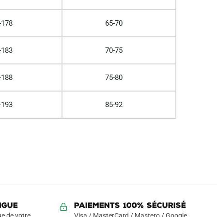
-178
65-70
-183
70-75
-188
75-80
-193
85-92
NGUE
Paiements 100% Sécurisé
e de votre
Visa / MasterCard / Mastero / Google