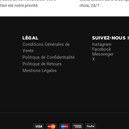
tion est notre priorité.
choix, 24/7.
LÉGAL
SUIVEZ-NOUS 
Conditions Générales de
Instagram
Facebook
Vente
Messenger
Politique de Confidentialité
X
Politique de Retours
Mentions Légales