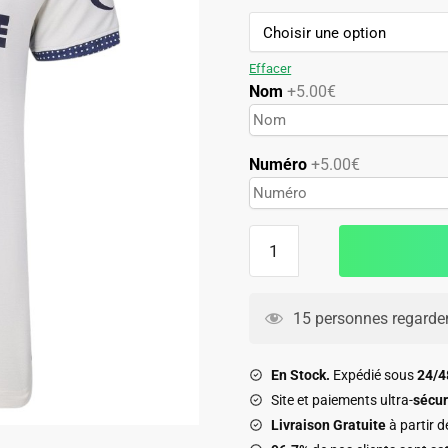
99.90€.
49.90€.
Effacer
Nom
+5.00€
Numéro
+5.00€
quantité
de
Maillot
Middlesbrought
15 personnes regarden
Exterieur
2026
En Stock.
Expédié sous
24/
2027
Site et paiements ultra-
sécur
Livraison Gratuite
à partir 