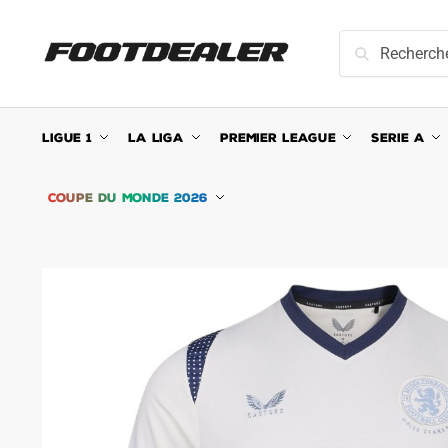
Skip
Skip
to
to
Recherche
Recherche
navigation
content
pour :
LIGUE 1
LA LIGA
PREMIER LEAGUE
SERIE A
COUPE DU MONDE 2026