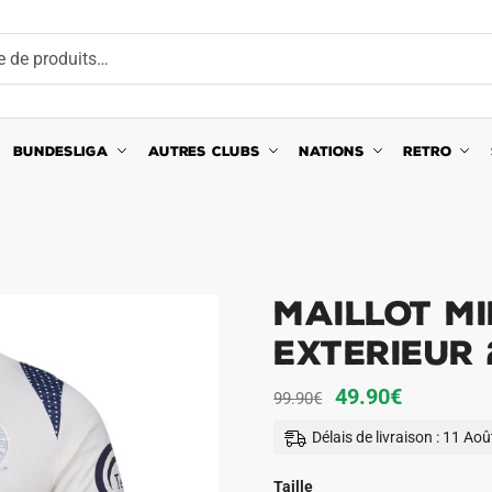
BUNDESLIGA
AUTRES CLUBS
NATIONS
RETRO
Maillot M
Exterieur 
Le
Le
49.90
€
99.90
€
prix
prix
Délais de livraison : 11 Ao
initial
actuel
était :
est :
Taille