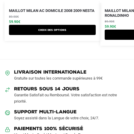
Le
Le
Le
Le
Ce
Ce
MAILLOT MILAN AC DOMICILE 2008 2009 NESTA
MAILLOT MILAN 
prix
prix
prix
prix
RONALDINHO
produit
89.90
€
produit
initial
actuel
initial
actuel
59.90
€
89.90
€
a
a
était :
est :
était :
est :
59.90
€
Choix des options
plusieurs
plusieurs
89.90€.
59.90€.
89.90€.
59.90€.
variations.
variations.
Les
Les
options
options
peuvent
peuvent
être
être
LIVRAISON INTERNATIONALE
choisies
choisies
Gratuite sur toutes les commande supérieures à 99€
sur
sur
RETOURS SOUS 14 JOURS
la
la
Garantie Satisfait ou Remboursé. Votre satisfaction est notre
page
page
priorité.
du
du
produit
produit
SUPPORT MULTI-LANGUE
Soyez assisté dans la Langue de votre choix, 24/7.
Paiements 100% Sécurisé