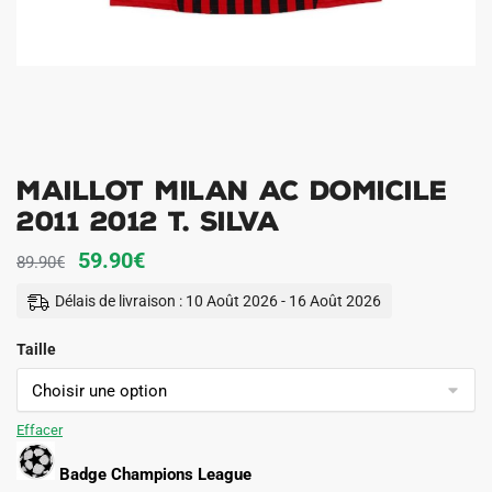
Maillot Milan AC Domicile
2011 2012 T. Silva
Le
Le
59.90
€
89.90
€
prix
prix
Délais de livraison : 10 Août 2026 - 16 Août 2026
initial
actuel
Taille
était :
est :
89.90€.
59.90€.
Effacer
Badge Champions League