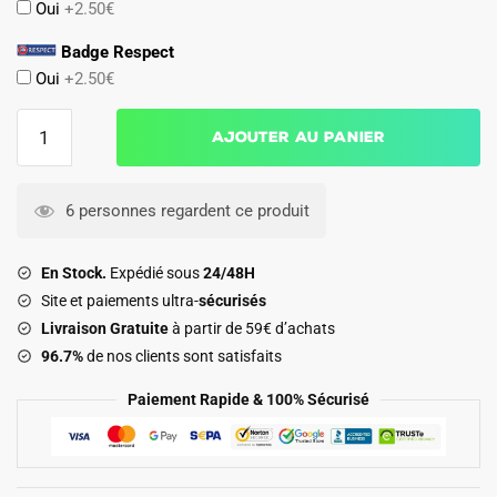
Oui
+2.50€
Badge Respect
Oui
+2.50€
quantité
Ajouter au panier
de
Maillot
Milan
6 personnes regardent ce produit
AC
Domicile
En Stock.
Expédié sous
24/48H
2011
Site et paiements ultra-
sécurisés
2012
Livraison Gratuite
à partir de 59€ d’achats
T.
96.7%
de nos clients sont satisfaits
Silva
Paiement Rapide & 100% Sécurisé