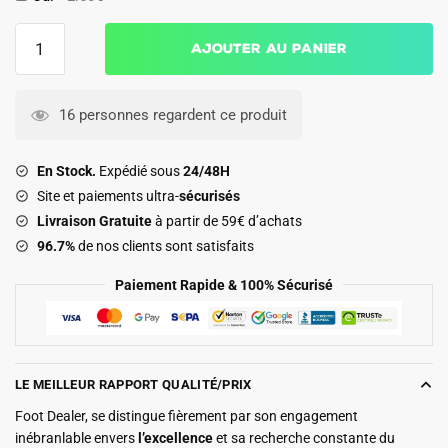
quantité
Ajouter au panier
de
Maillot
Milan
16 personnes regardent ce produit
AC
Domicile
En Stock.
Expédié sous
24/48H
2025
Site et paiements ultra-
sécurisés
2026
Livraison Gratuite
à partir de 59€ d’achats
Joao
96.7%
de nos clients sont satisfaits
Félix
Paiement Rapide & 100% Sécurisé
LE MEILLEUR RAPPORT QUALITÉ/PRIX
Foot Dealer, se distingue fièrement par son engagement
inébranlable envers
l’excellence
et sa recherche constante du