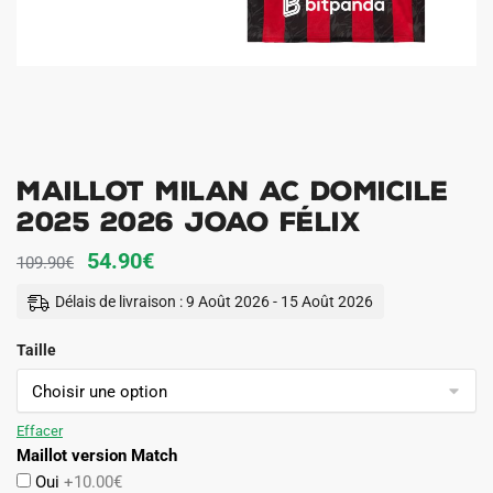
Maillot Milan AC Domicile
2025 2026 Joao Félix
Le
Le
54.90
€
109.90
€
prix
prix
Délais de livraison : 9 Août 2026 - 15 Août 2026
initial
actuel
Taille
était :
est :
109.90€.
54.90€.
Effacer
Maillot version Match
Oui
+10.00€