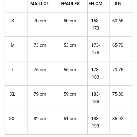
MAILLOT
EPAULES
EN CM
KG
S
70 cm
50 cm
168-
60-65
173
M
73 cm
53 cm
173-
65-70
178
L
76 cm
56 cm
178-
70-75
183
XL
79 cm
59 cm
183-
75-80
188
XXL
82 cm
61 cm
188-
85-92
193