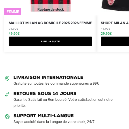
Rupture de stock
FEMME
Le
Le
Le
Le
Ce
MAILLOT MILAN AC DOMICILE 2025 2026 FEMME
SHORT MILAN AC
prix
prix
prix
prix
94.90
€
produit
44.90
€
initial
actuel
initial
actuel
49.90
€
29.90
€
a
était :
est :
était :
est :
Lire la suite
plusieurs
94.90€.
49.90€.
44.90€.
29.90€.
variations.
Les
options
peuvent
LIVRAISON INTERNATIONALE
être
Gratuite sur toutes les commande supérieures à 99€
choisies
sur
RETOURS SOUS 14 JOURS
la
Garantie Satisfait ou Remboursé. Votre satisfaction est notre
page
priorité.
du
SUPPORT MULTI-LANGUE
produit
Soyez assisté dans la Langue de votre choix, 24/7.