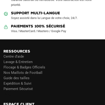
page
priorité.
du
produit
SUPPORT MULTI-LANGUE
Soyez assisté dans la Langue de votre choix, 24/7.
Paiements 100% Sécurisé
Visa / MasterCard / Mastero / Google Pay
RESSOURCES
Centre d’aide
Lavage & Entretien
Flocage & Badges Officiels
Nos Maillots de Football
Guide des tailles
Expédition & Suivi
Paiement Sécurisé
Blog
ESPACE CLIENT