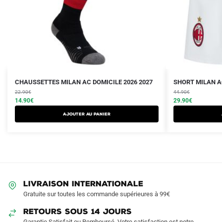
Le
Le
Le
Le
Ce
CHAUSSETTES MILAN AC DOMICILE 2026 2027
SHORT MILAN AC
prix
prix
prix
prix
22.90
€
produit
44.90
€
initial
actuel
initial
actuel
14.90
€
29.90
€
a
était :
est :
était :
est :
Ajouter au panier
plusieurs
22.90€.
14.90€.
44.90€.
29.90€.
variations.
Les
options
peuvent
être
LIVRAISON INTERNATIONALE
choisies
Gratuite sur toutes les commande supérieures à 99€
sur
RETOURS SOUS 14 JOURS
la
Garantie Satisfait ou Remboursé. Votre satisfaction est notre