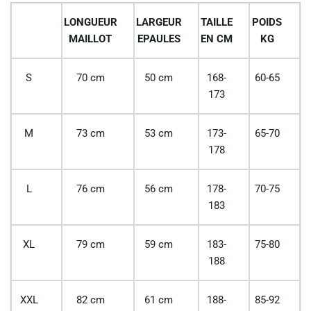
LONGUEUR
LARGEUR
TAILLE
POIDS
MAILLOT
EPAULES
EN CM
KG
S
70 cm
50 cm
168-
60-65
173
M
73 cm
53 cm
173-
65-70
178
L
76 cm
56 cm
178-
70-75
183
XL
79 cm
59 cm
183-
75-80
188
XXL
82 cm
61 cm
188-
85-92