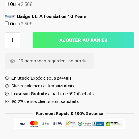
Oui
+2.50€
Badge UEFA Foundation 10 Years
Oui
+2.50€
quantité
Ajouter au panier
de
Maillot
Milan
19 personnes regardent ce produit
AC
Femme
En Stock.
Expédié sous
24/48H
Domicile
Site et paiements ultra-
sécurisés
2026
Livraison Gratuite
à partir de 59€ d’achats
2027
96.7%
de nos clients sont satisfaits
Paiement Rapide & 100% Sécurisé