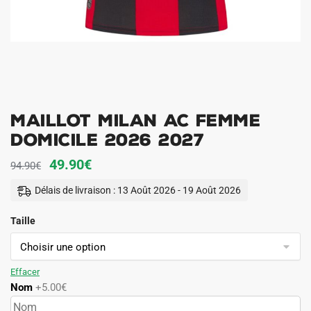
Maillot Milan AC Femme
Domicile 2026 2027
Le
Le
49.90
€
94.90
€
prix
prix
Délais de livraison : 13 Août 2026 - 19 Août 2026
initial
actuel
Taille
était :
est :
94.90€.
49.90€.
Effacer
Nom
+5.00€