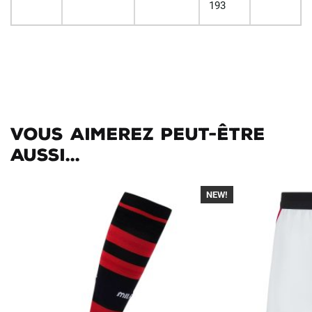
193
Vous aimerez peut-être
aussi...
NEW!
-30%