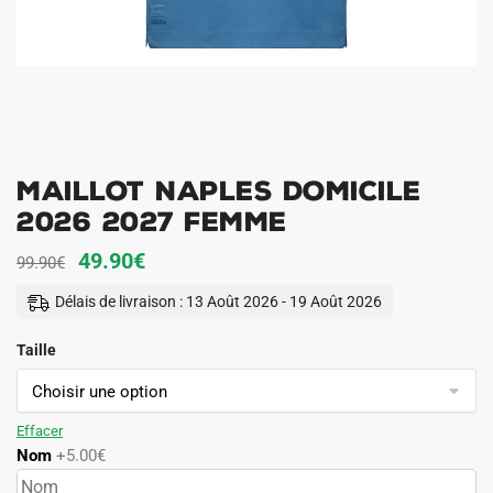
Maillot Naples Domicile
2026 2027 Femme
Le
Le
49.90
€
99.90
€
prix
prix
Délais de livraison : 13 Août 2026 - 19 Août 2026
initial
actuel
Taille
était :
est :
99.90€.
49.90€.
Effacer
Nom
+5.00€