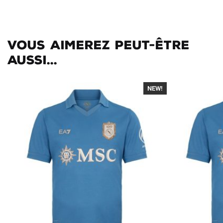
Vous aimerez peut-être
aussi...
NEW!
-40%