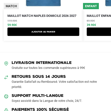
MATCH
ENFANT
Le
Le
Le
Le
Ce
Ce
MAILLOT MATCH NAPLES DOMICILE 2026 2027
MAILLOT ENFAN
prix
prix
prix
prix
produit
119.90
€
produit
69.90
€
initial
actuel
initial
actuel
59.90
€
39.90
€
a
a
était :
est :
était :
est :
AJOUTER AU PANIER
plusieurs
plusieurs
119.90€.
59.90€.
69.90€.
39.90€.
variations.
variations.
Les
Les
options
options
peuvent
peuvent
LIVRAISON INTERNATIONALE
être
être
Gratuite sur toutes les commande supérieures à 99€
choisies
choisies
sur
sur
RETOURS SOUS 14 JOURS
la
la
Garantie Satisfait ou Remboursé. Votre satisfaction est notre
page
page
priorité.
du
du
SUPPORT MULTI-LANGUE
produit
produit
Soyez assisté dans la Langue de votre choix, 24/7.
Paiements 100% Sécurisé