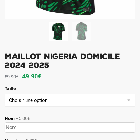
Maillot Nigeria Domicile
2024 2025
Le
Le
49.90
€
89.90
€
prix
prix
Taille
initial
actuel
était :
est :
89.90€.
49.90€.
Nom
+5.00€