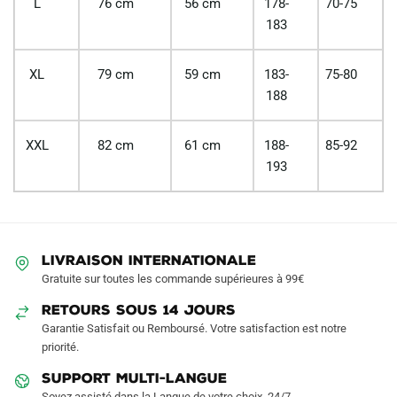
L
76 cm
56 cm
178-
70-75
183
XL
79 cm
59 cm
183-
75-80
188
XXL
82 cm
61 cm
188-
85-92
193
LIVRAISON INTERNATIONALE
Gratuite sur toutes les commande supérieures à 99€
RETOURS SOUS 14 JOURS
Garantie Satisfait ou Remboursé. Votre satisfaction est notre
priorité.
SUPPORT MULTI-LANGUE
Soyez assisté dans la Langue de votre choix, 24/7.