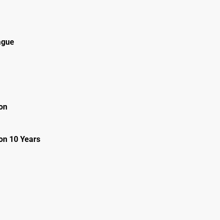
ague
on
on 10 Years