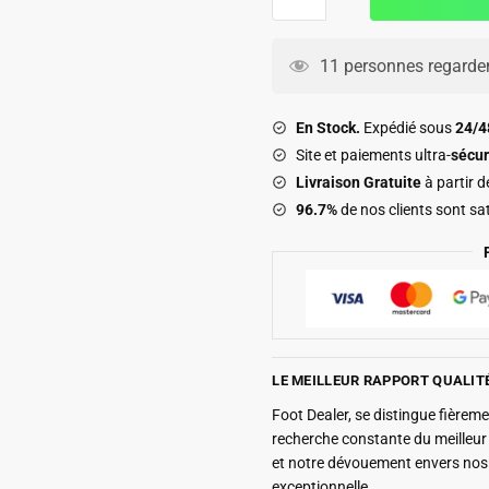
de
Maillot
OM
11 personnes regarden
Domicile
Kit
En Stock.
Expédié sous
24/
Enfant
Site et paiements ultra-
sécur
2026
Livraison Gratuite
à partir 
2027
96.7%
de nos clients sont sat
Pavard
LE MEILLEUR RAPPORT QUALIT
Foot Dealer, se distingue fière
recherche constante du meilleu
et notre dévouement envers nos 
exceptionnelle.