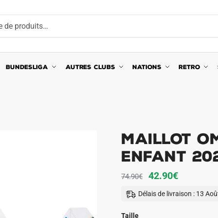
BUNDESLIGA
AUTRES CLUBS
NATIONS
RETRO
Maillot OM
Enfant 20
Le
Le
42.90
€
74.90
€
prix
prix
Délais de livraison : 13 Ao
initial
actuel
était :
est :
Taille