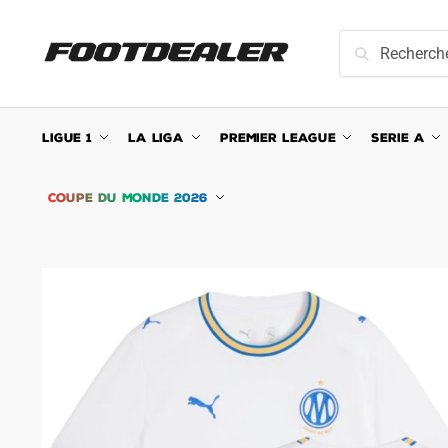
Skip
Skip
to
to
Recherche
Recherche
navigation
content
pour :
LIGUE 1
LA LIGA
PREMIER LEAGUE
SERIE A
COUPE DU MONDE 2026