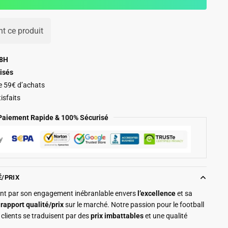
t ce produit
48H
isés
de 59€ d’achats
isfaits
Paiement Rapide & 100% Sécurisé
É/PRIX
ment par son engagement inébranlable envers
l’excellence
et sa
r
rapport qualité/prix
sur le marché. Notre passion pour le football
clients se traduisent par des
prix imbattables
et une qualité