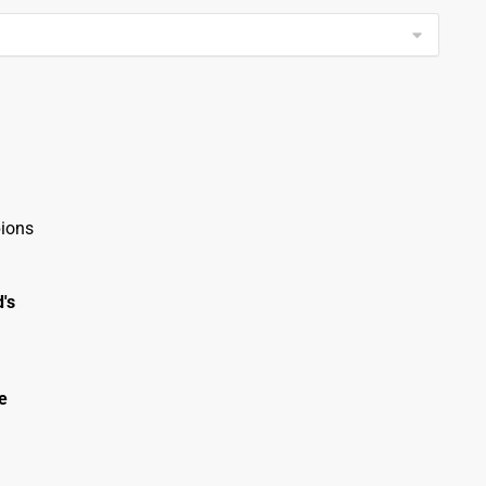
ions
's
e