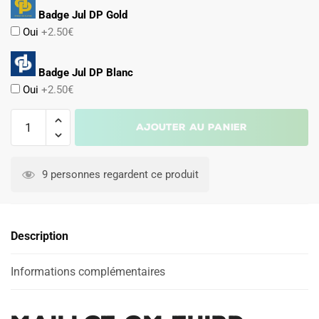
Badge Jul DP Gold
Oui
+2.50€
Badge Jul DP Blanc
Oui
+2.50€
quantité
Ajouter au panier
de
Maillot
OM
9 personnes regardent ce produit
Third
2025
2026
Description
Manches
Longues
Informations complémentaires