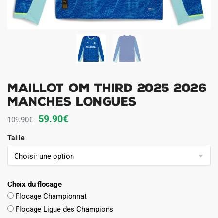
Maillot OM Third 2025 2026
Manches Longues
Le
Le
59.90
€
109.90
€
prix
prix
Taille
initial
actuel
était :
est :
109.90€.
59.90€.
Choix du flocage
Flocage Championnat
Flocage Ligue des Champions