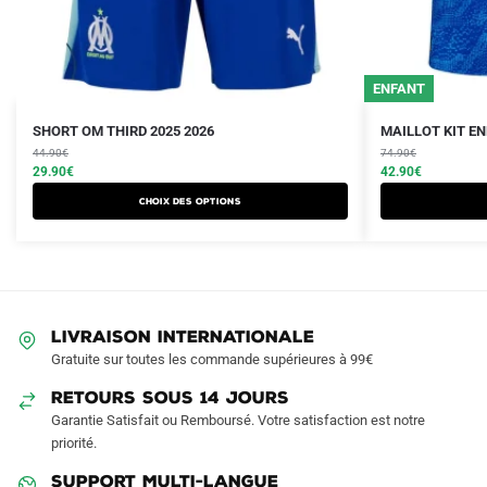
ENFANT
Le
Le
Le
Le
Ce
Ce
SHORT OM THIRD 2025 2026
MAILLOT KIT EN
prix
prix
prix
prix
produit
44.90
€
produit
74.90
€
initial
actuel
initial
actuel
29.90
€
42.90
€
a
a
était :
est :
était :
est :
Choix des options
plusieurs
plusieurs
44.90€.
29.90€.
74.90€.
42.90€.
variations.
variations.
Les
Les
options
options
peuvent
peuvent
LIVRAISON INTERNATIONALE
être
être
Gratuite sur toutes les commande supérieures à 99€
choisies
choisies
sur
sur
RETOURS SOUS 14 JOURS
la
la
Garantie Satisfait ou Remboursé. Votre satisfaction est notre
page
page
priorité.
du
du
SUPPORT MULTI-LANGUE