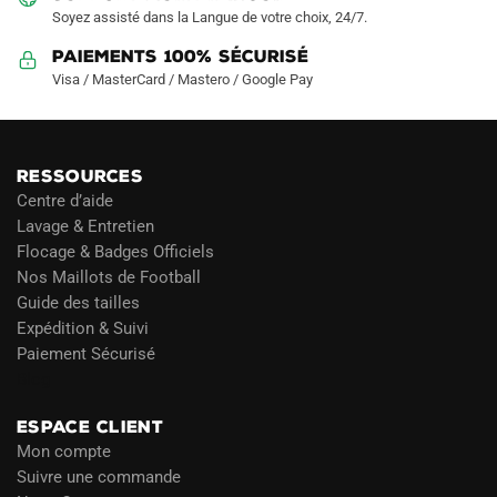
produit
produit
Soyez assisté dans la Langue de votre choix, 24/7.
Paiements 100% Sécurisé
Visa / MasterCard / Mastero / Google Pay
RESSOURCES
Centre d’aide
Lavage & Entretien
Flocage & Badges Officiels
Nos Maillots de Football
Guide des tailles
Expédition & Suivi
Paiement Sécurisé
Blog
ESPACE CLIENT
Mon compte
Suivre une commande