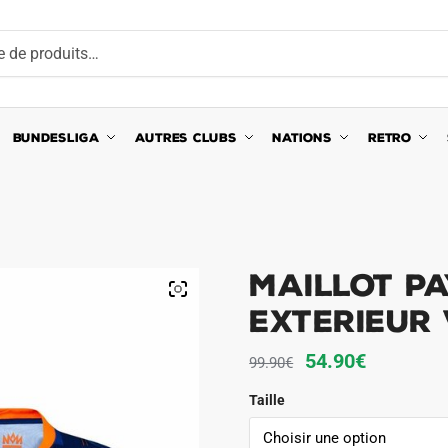
BUNDESLIGA
AUTRES CLUBS
NATIONS
RETRO
Maillot Pa
Exterieur 
Le
Le
54.90
€
99.90
€
prix
prix
Taille
initial
actuel
était :
est :