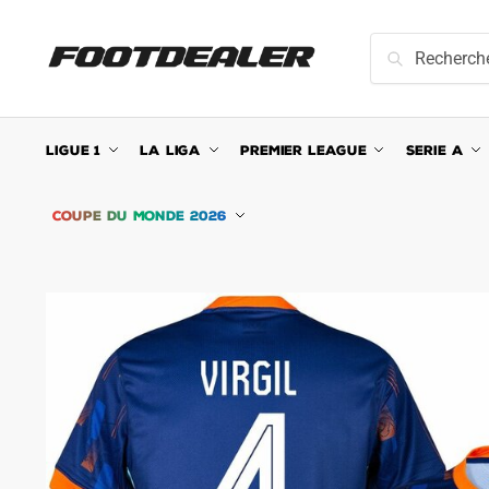
Skip
Skip
to
to
Recherche
Recherche
navigation
content
pour :
LIGUE 1
LA LIGA
PREMIER LEAGUE
SERIE A
COUPE DU MONDE 2026