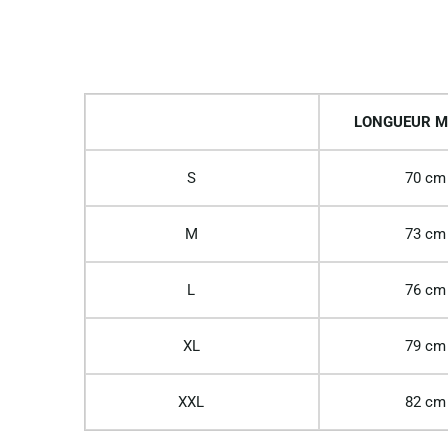
LONGUEUR M
S
70 cm
M
73 cm
L
76 cm
XL
79 cm
XXL
82 cm