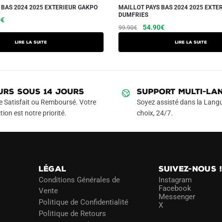
 BAS 2024 2025 EXTERIEUR GAKPO
MAILLOT PAYS BAS 2024 2025 EXTE
DUMFRIES
Le
0
€
Le
Le
54.90
€
99.90
€
prix
prix
prix
actuel
Lire la suite
Lire la suite
initial
actuel
est :
était :
est :
€.
54.90€.
99.90€.
54.90€.
URS SOUS 14 JOURS
SUPPORT MULTI-LA
e Satisfait ou Remboursé. Votre
Soyez assisté dans la Langu
tion est notre priorité.
choix, 24/7.
LÉGAL
SUIVEZ-NOUS 
Conditions Générales de
Instagram
Facebook
Vente
Messenger
Politique de Confidentialité
X
Politique de Retours