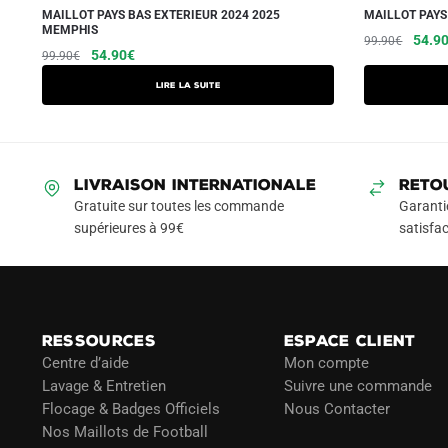
MAILLOT PAYS BAS EXTERIEUR 2024 2025
MAILLOT PAYS
MEMPHIS
Le
54.9
99.90
€
Le
Le
54.90
€
99.90
€
prix
prix
prix
initial
Lire la suite
initial
actuel
était :
était :
est :
99.90
99.90€.
54.90€.
LIVRAISON INTERNATIONALE
RETO
Gratuite sur toutes les commande
Garanti
supérieures à 99€
satisfac
RESSOURCES
ESPACE CLIENT
Centre d’aide
Mon compte
Lavage & Entretien
Suivre une commande
Flocage & Badges Officiels
Nous Contacter
Nos Maillots de Football