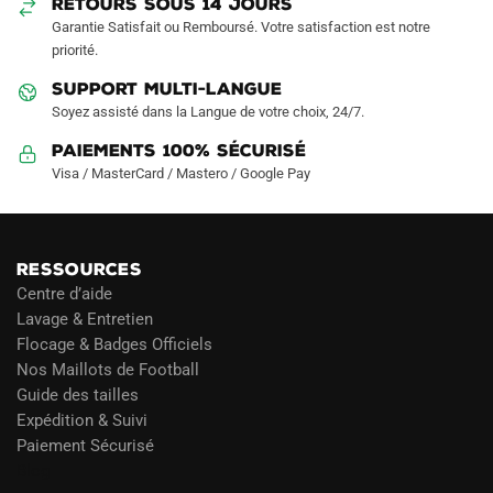
RETOURS SOUS 14 JOURS
Garantie Satisfait ou Remboursé. Votre satisfaction est notre
priorité.
SUPPORT MULTI-LANGUE
Soyez assisté dans la Langue de votre choix, 24/7.
Paiements 100% Sécurisé
Visa / MasterCard / Mastero / Google Pay
RESSOURCES
Centre d’aide
Lavage & Entretien
Flocage & Badges Officiels
Nos Maillots de Football
Guide des tailles
Expédition & Suivi
Paiement Sécurisé
Blog