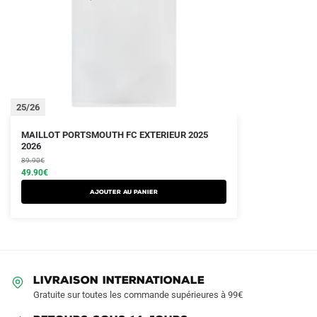
25/26
Le
Le
MAILLOT PORTSMOUTH FC EXTERIEUR 2025
prix
prix
2026
initial
actuel
89.90
€
était :
est :
49.90
€
89.90€.
49.90€.
Ajouter au panier
LIVRAISON INTERNATIONALE
Gratuite sur toutes les commande supérieures à 99€