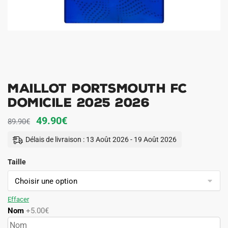
Maillot Portsmouth FC
Domicile 2025 2026
Le
Le
49.90
€
89.90
€
prix
prix
Délais de livraison : 13 Août 2026 - 19 Août 2026
initial
actuel
Taille
était :
est :
89.90€.
49.90€.
Effacer
Nom
+5.00€