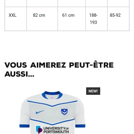
XXL
82 cm
61 cm
188-
85-92
193
Vous aimerez peut-être
aussi...
NEW!
-40%