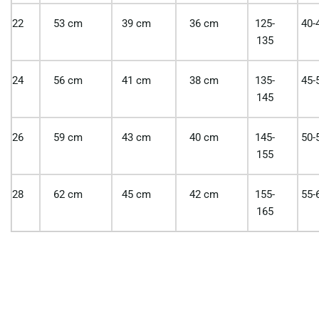
22
53 cm
39 cm
36 cm
125-
40-
135
24
56 cm
41 cm
38 cm
135-
45-
145
26
59 cm
43 cm
40 cm
145-
50-
155
28
62 cm
45 cm
42 cm
155-
55-
165