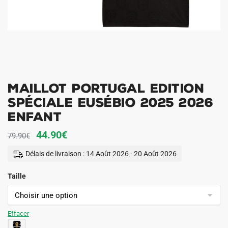
Maillot Portugal Edition
Spéciale Eusébio 2025 2026
Enfant
Le
Le
44.90
€
79.90
€
prix
prix
Délais de livraison : 14 Août 2026 - 20 Août 2026
initial
actuel
Taille
était :
est :
79.90€.
44.90€.
Effacer