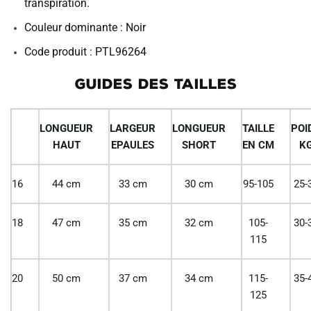
transpiration.
Couleur dominante : Noir
Code produit : PTL96264
GUIDES DES TAILLES
LONGUEUR
LARGEUR
LONGUEUR
TAILLE
POI
HAUT
EPAULES
SHORT
EN CM
K
16
44 cm
33 cm
30 cm
95-105
25-
18
47 cm
35 cm
32 cm
105-
30-
115
20
50 cm
37 cm
34 cm
115-
35-
125