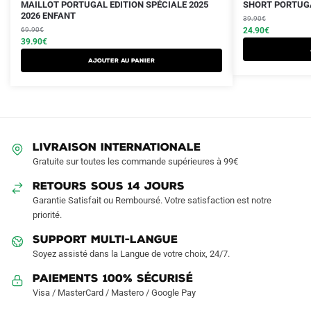
Le
Le
Le
Le
Ce
Ce
MAILLOT PORTUGAL EDITION SPÉCIALE 2025
SHORT PORTUGA
prix
prix
2026 ENFANT
prix
prix
produit
produit
39.90
€
initial
actuel
initial
actuel
69.90
€
24.90
€
a
a
était :
est :
39.90
€
était :
est :
plusieurs
plusieurs
69.90€.
39.90€.
39.90€.
24.90€.
AJOUTER AU PANIER
variations.
variations.
Les
Les
options
options
peuvent
peuvent
être
être
LIVRAISON INTERNATIONALE
choisies
choisies
Gratuite sur toutes les commande supérieures à 99€
sur
sur
RETOURS SOUS 14 JOURS
la
la
Garantie Satisfait ou Remboursé. Votre satisfaction est notre
page
page
priorité.
du
du
produit
produit
SUPPORT MULTI-LANGUE
Soyez assisté dans la Langue de votre choix, 24/7.
Paiements 100% Sécurisé
Visa / MasterCard / Mastero / Google Pay