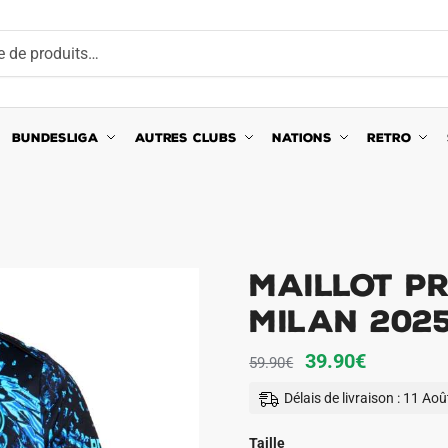
BUNDESLIGA
AUTRES CLUBS
NATIONS
RETRO
Maillot P
Milan 202
Le
Le
39.90
€
59.90
€
prix
prix
Délais de livraison : 11 Ao
initial
actuel
était :
est :
Taille