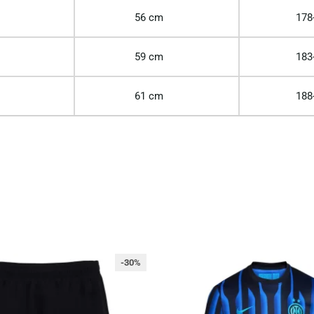
56 cm
178
59 cm
183
61 cm
188
-30%