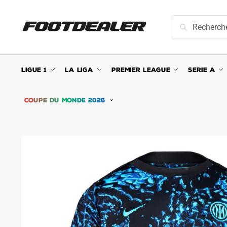
Skip
Skip
to
to
Recherche
Recherche
navigation
content
pour :
LIGUE 1
LA LIGA
PREMIER LEAGUE
SERIE A
COUPE DU MONDE 2026