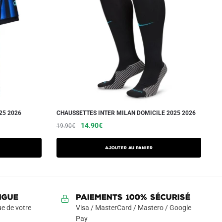
25 2026
CHAUSSETTES INTER MILAN DOMICILE 2025 2026
Le
Le
14.90
€
19.90
€
prix
prix
initial
actuel
Ajouter au panier
était :
est :
19.90€.
14.90€.
NGUE
Paiements 100% Sécurisé
e de votre
Visa / MasterCard / Mastero / Google
Pay