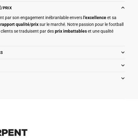
É/PRIX
ment par son engagement inébranlable envers
l’excellence
et sa
r
rapport qualité/prix
sur le marché. Notre passion pour le football
clients se traduisent par des
prix imbattables
et une qualité
LS
rpent