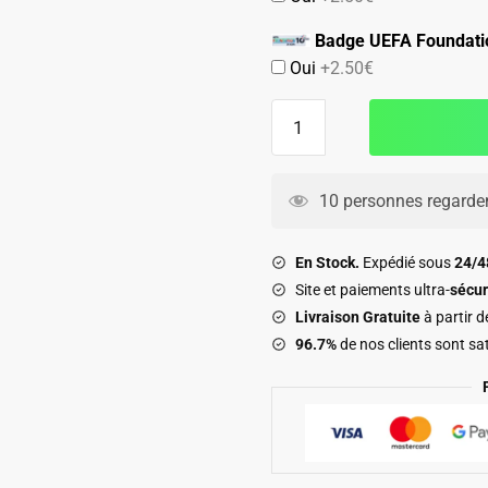
Badge UEFA Foundati
Oui
+2.50€
quantité
de
Maillot
Pre
10 personnes regarden
Match
Inter
En Stock.
Expédié sous
24/
Milan
Site et paiements ultra-
sécur
2025
Livraison Gratuite
à partir 
2026
96.7%
de nos clients sont sat
Serpent