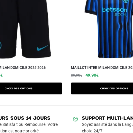
MILAN DOMICILE 2025 2026
MAILLOT INTER MILAN DOMICILE 20
Le
Ce
Le
Le
Ce
0
€
49.90
€
89.90
€
prix
prix
prix
produit
produit
actuel
initial
actuel
a
a
Choix des options
Choix des options
est :
était :
est :
plusieurs
plusieurs
€.
24.90€.
89.90€.
49.90€.
variations.
variations.
Les
Les
URS SOUS 14 JOURS
SUPPORT MULTI-LA
options
options
e Satisfait ou Remboursé. Votre
Soyez assisté dans la Langu
peuvent
peuvent
tion est notre priorité.
choix, 24/7.