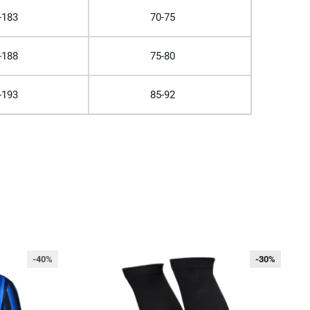
-183
70-75
-188
75-80
-193
85-92
-40%
-30%
-30%