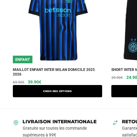
ENFANT
MAILLOT ENFANT INTER MILAN DOMICILE 2025
SHORT INTER 
2026
Le
24.9
39.90
€
Le
Le
Ce
39.90
€
69.90
€
prix
prix
prix
produit
initial
Choix des options
initial
actuel
a
était :
était :
est :
39.90
plusieurs
69.90€.
39.90€.
variations.
Les
LIVRAISON INTERNATIONALE
RETO
options
Gratuite sur toutes les commande
Garanti
peuvent
supérieures à 99€
satisfac