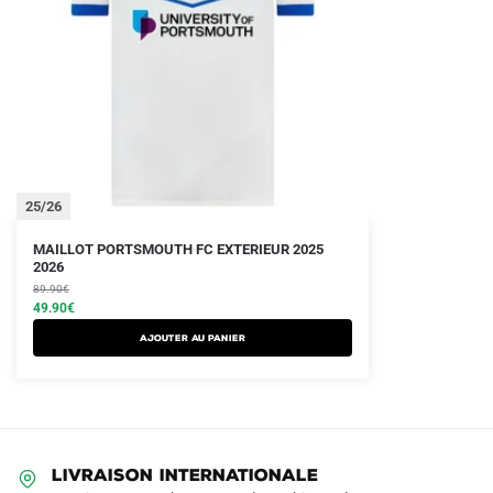
25/26
Le
Le
MAILLOT PORTSMOUTH FC EXTERIEUR 2025
prix
prix
2026
initial
actuel
89.90
€
était :
est :
49.90
€
89.90€.
49.90€.
Ajouter au panier
LIVRAISON INTERNATIONALE