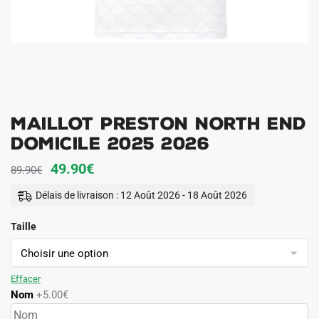
Maillot Preston North End
Domicile 2025 2026
Le
Le
49.90
€
89.90
€
prix
prix
Délais de livraison : 12 Août 2026 - 18 Août 2026
initial
actuel
Taille
était :
est :
89.90€.
49.90€.
Effacer
Nom
+5.00€