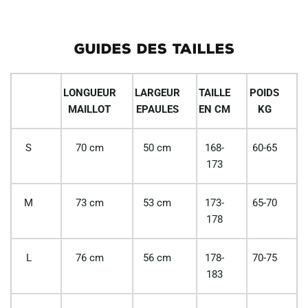
GUIDES DES TAILLES
LONGUEUR
LARGEUR
TAILLE
POIDS
MAILLOT
EPAULES
EN CM
KG
S
70 cm
50 cm
168-
60-65
173
M
73 cm
53 cm
173-
65-70
178
L
76 cm
56 cm
178-
70-75
183