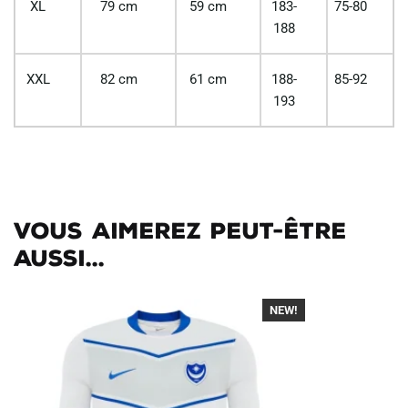
XL
79 cm
59 cm
183-
75-80
188
XXL
82 cm
61 cm
188-
85-92
193
Vous aimerez peut-être
aussi...
NEW!
-40%