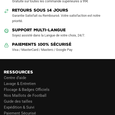
Gratuite sur toutes les commande supérieures à 99€
RETOURS SOUS 14 JOURS
Garantie Satisfait ou Remboursé. Votre satisfaction est notre
priorité.
SUPPORT MULTI-LANGUE
Soyez assisté dans la Langue de votre choix, 24/7.
Paiements 100% Sécurisé
Visa / MasterCard / Mastero / Google Pay
RESSOURCES
Centre d’aide
Lavage & Entretien
Flocage & Badges Officiels
Nos Maillots de Football
Guide des tailles
Expédition & Suivi
Paiement Sécurisé