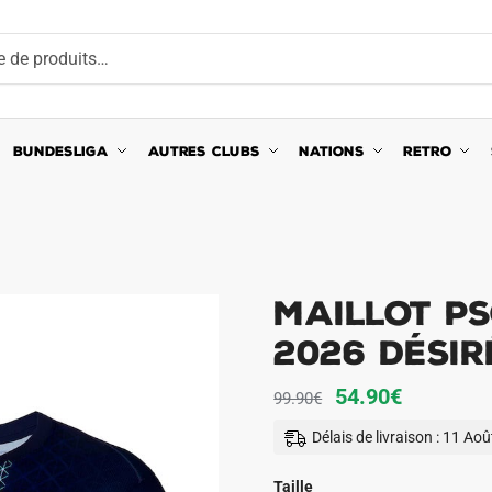
BUNDESLIGA
AUTRES CLUBS
NATIONS
RETRO
Maillot PS
2026 Désir
Le
Le
54.90
€
99.90
€
prix
prix
Délais de livraison : 11 Ao
initial
actuel
était :
est :
Taille