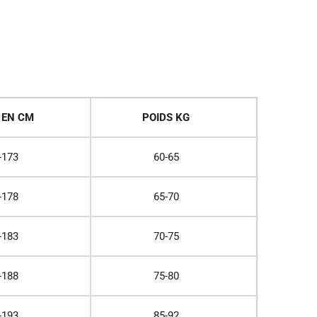
 EN CM
POIDS KG
-173
60-65
-178
65-70
-183
70-75
-188
75-80
-193
85-92