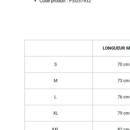
Code produit : PSG57932
LONGUEUR M
S
70 cm
M
73 cm
L
76 cm
XL
79 cm
XXL
82 cm