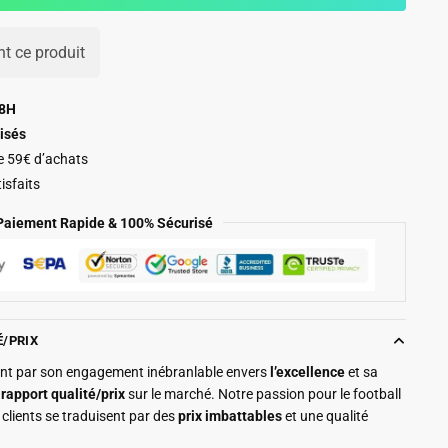
t ce produit
48H
isés
de 59€ d’achats
isfaits
Paiement Rapide & 100% Sécurisé
É/PRIX
ment par son engagement inébranlable envers
l’excellence
et sa
r
rapport qualité/prix
sur le marché. Notre passion pour le football
clients se traduisent par des
prix imbattables
et une qualité