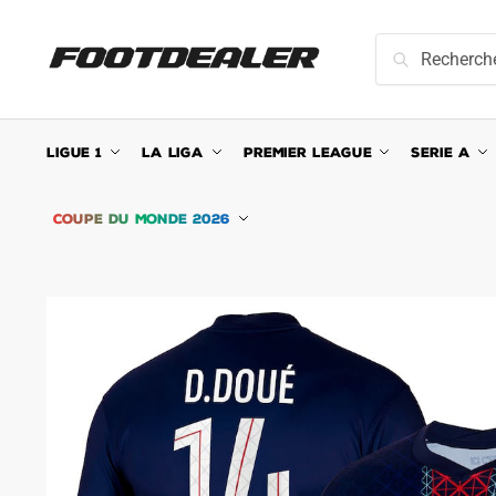
Skip
Skip
to
to
Recherche
Recherche
navigation
content
pour :
LIGUE 1
LA LIGA
PREMIER LEAGUE
SERIE A
COUPE DU MONDE 2026