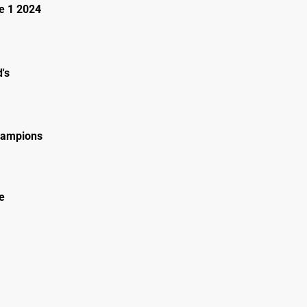
e 1 2024
's
hampions
e