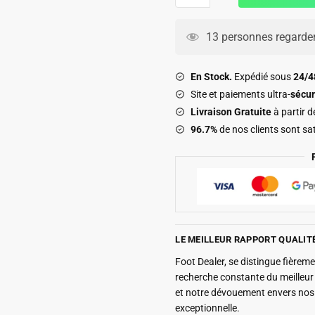
Maillot
PSG
13 personnes regarden
Domicile
2025
En Stock.
Expédié sous
24/
2026
Site et paiements ultra-
sécur
Désiré
Livraison Gratuite
à partir 
Doué
96.7%
de nos clients sont sat
LE MEILLEUR RAPPORT QUALIT
Foot Dealer, se distingue fière
recherche constante du meilleu
et notre dévouement envers nos 
exceptionnelle.