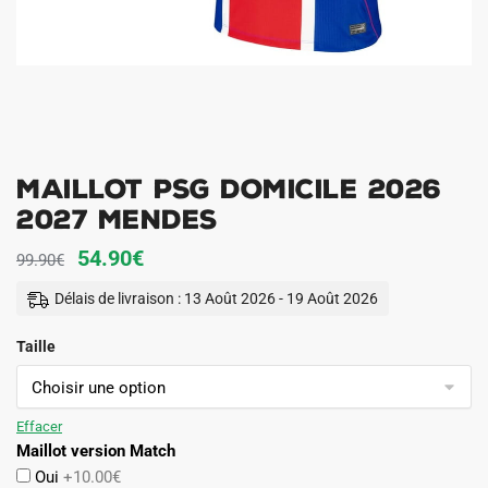
Maillot PSG Domicile 2026
2027 Mendes
Le
Le
54.90
€
99.90
€
prix
prix
Délais de livraison : 13 Août 2026 - 19 Août 2026
initial
actuel
Taille
était :
est :
99.90€.
54.90€.
Effacer
Maillot version Match
Oui
+10.00€