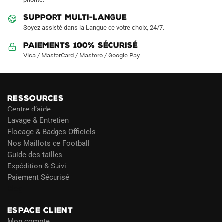
du
du
SUPPORT MULTI-LANGUE
produit
produit
Soyez assisté dans la Langue de votre choix, 24/7.
Paiements 100% Sécurisé
Visa / MasterCard / Mastero / Google Pay
RESSOURCES
Centre d’aide
Lavage & Entretien
Flocage & Badges Officiels
Nos Maillots de Football
Guide des tailles
Expédition & Suivi
Paiement Sécurisé
Blog
ESPACE CLIENT
Mon compte