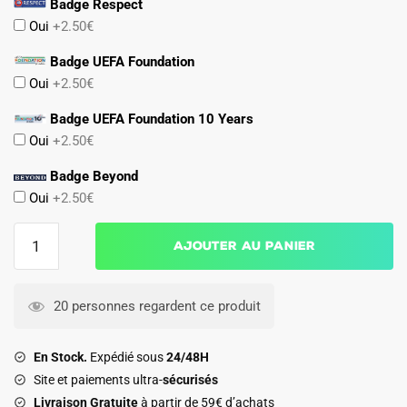
Badge Respect
Oui
+2.50€
Badge UEFA Foundation
Oui
+2.50€
Badge UEFA Foundation 10 Years
Oui
+2.50€
Badge Beyond
Oui
+2.50€
quantité
Ajouter au panier
de
Maillot
PSG
20 personnes regardent ce produit
Domicile
2026
En Stock.
Expédié sous
24/48H
2027
Site et paiements ultra-
sécurisés
Mendes
Livraison Gratuite
à partir de 59€ d’achats