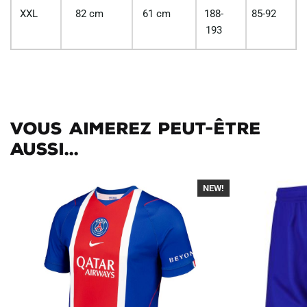
XXL
82 cm
61 cm
188-
85-92
193
Vous aimerez peut-être
aussi...
NEW!
-40%