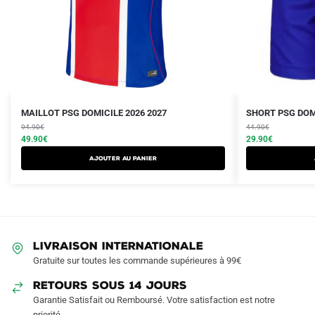
Le
Le
Le
Le
Ce
Ce
MAILLOT PSG DOMICILE 2026 2027
SHORT PSG DOMI
prix
prix
prix
prix
produit
94.90
€
produit
44.90
€
initial
actuel
initial
actuel
49.90
€
29.90
€
a
a
était :
est :
était :
est :
AJOUTER AU PANIER
plusieurs
plusieurs
94.90€.
49.90€.
44.90€.
29.90€.
variations.
variations.
Les
Les
options
options
peuvent
peuvent
LIVRAISON INTERNATIONALE
être
être
Gratuite sur toutes les commande supérieures à 99€
choisies
choisies
sur
sur
RETOURS SOUS 14 JOURS
la
la
Garantie Satisfait ou Remboursé. Votre satisfaction est notre
page
page
priorité.