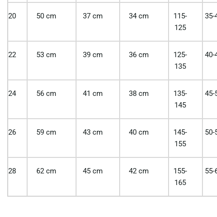
20
50 cm
37 cm
34 cm
115-
35-
125
22
53 cm
39 cm
36 cm
125-
40-
135
24
56 cm
41 cm
38 cm
135-
45-
145
26
59 cm
43 cm
40 cm
145-
50-
155
28
62 cm
45 cm
42 cm
155-
55-
165