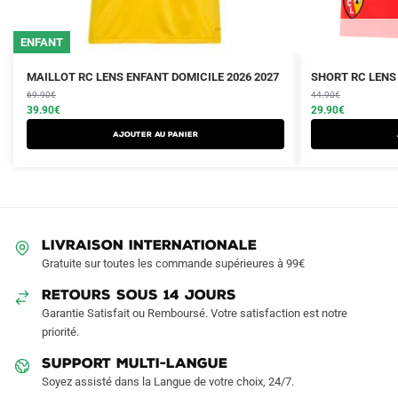
ENFANT
Le
Le
Le
Le
Ce
Ce
MAILLOT RC LENS ENFANT DOMICILE 2026 2027
SHORT RC LENS 
prix
prix
prix
prix
produit
69.90
€
produit
44.90
€
initial
actuel
initial
actuel
39.90
€
29.90
€
a
a
était :
est :
était :
est :
AJOUTER AU PANIER
plusieurs
plusieurs
69.90€.
39.90€.
44.90€.
29.90€.
variations.
variations.
Les
Les
options
options
peuvent
peuvent
LIVRAISON INTERNATIONALE
être
être
Gratuite sur toutes les commande supérieures à 99€
choisies
choisies
sur
sur
RETOURS SOUS 14 JOURS
la
la
Garantie Satisfait ou Remboursé. Votre satisfaction est notre
page
page
priorité.
du
du
SUPPORT MULTI-LANGUE
produit
produit
Soyez assisté dans la Langue de votre choix, 24/7.