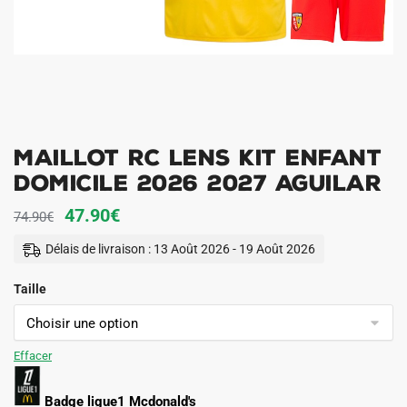
Maillot RC Lens Kit Enfant
Domicile 2026 2027 Aguilar
Le
Le
47.90
€
74.90
€
prix
prix
Délais de livraison : 13 Août 2026 - 19 Août 2026
initial
actuel
Taille
était :
est :
74.90€.
47.90€.
Effacer
Badge ligue1 Mcdonald's