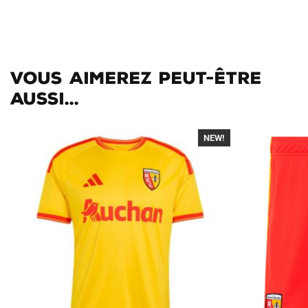
Vous aimerez peut-être
aussi...
NEW!
-40%