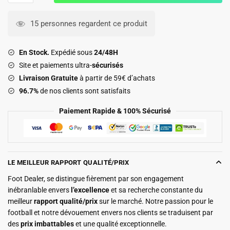
Maillot
RC
15 personnes regardent ce produit
Lens
Kit
En Stock.
Expédié sous
24/48H
Enfant
Site et paiements ultra-
sécurisés
Domicile
Livraison Gratuite
à partir de 59€ d’achats
2026
96.7%
de nos clients sont satisfaits
2027
Aguilar
Paiement Rapide & 100% Sécurisé
LE MEILLEUR RAPPORT QUALITÉ/PRIX
Foot Dealer, se distingue fièrement par son engagement
inébranlable envers
l’excellence
et sa recherche constante du
meilleur
rapport qualité/prix
sur le marché. Notre passion pour le
football et notre dévouement envers nos clients se traduisent par
des
prix imbattables
et une qualité exceptionnelle.