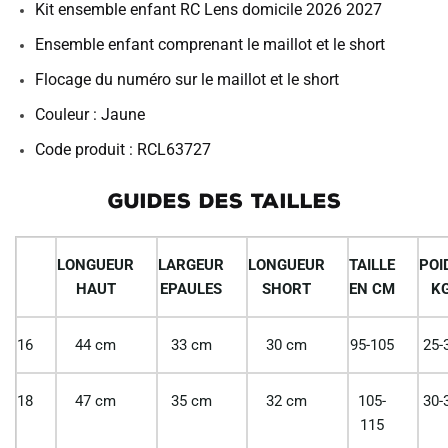
Kit ensemble enfant RC Lens domicile 2026 2027
Ensemble enfant comprenant le maillot et le short
Flocage du numéro sur le maillot et le short
Couleur : Jaune
Code produit : RCL63727
GUIDES DES TAILLES
LONGUEUR
LARGEUR
LONGUEUR
TAILLE
POI
HAUT
EPAULES
SHORT
EN CM
K
16
44 cm
33 cm
30 cm
95-105
25-
18
47 cm
35 cm
32 cm
105-
30-
115