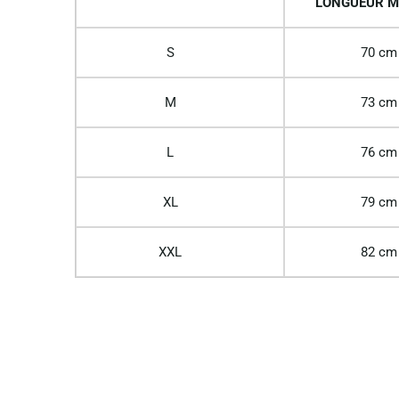
LONGUEUR M
S
70 cm
M
73 cm
L
76 cm
XL
79 cm
XXL
82 cm