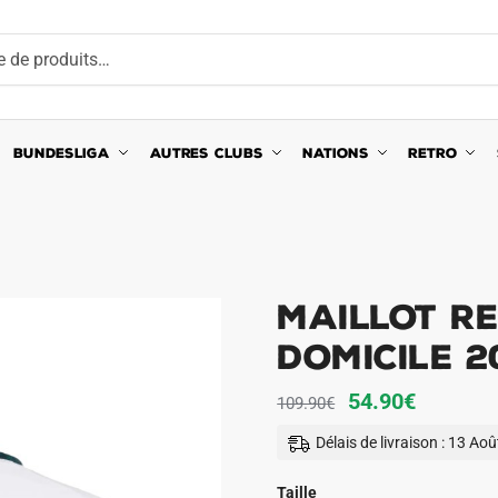
BUNDESLIGA
AUTRES CLUBS
NATIONS
RETRO
Maillot R
Domicile 
Le
Le
54.90
€
109.90
€
prix
prix
Délais de livraison : 13 Ao
initial
actuel
était :
est :
Taille