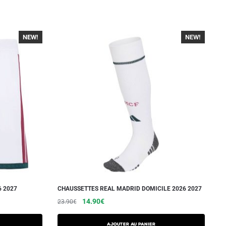
NEW!
NEW!
-30%
6 2027
CHAUSSETTES REAL MADRID DOMICILE 2026 2027
Le
Le
14.90
€
23.90
€
prix
prix
initial
actuel
Ajouter au panier