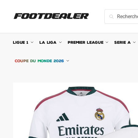
Skip
Skip
to
to
Recherche
Recherche
navigation
content
pour :
LIGUE 1
LA LIGA
PREMIER LEAGUE
SERIE A
COUPE DU MONDE 2026