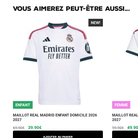
Vous aimerez peut-être aussi...
NEW!
-40%
ENFANT
FEMME
MAILLOT REAL MADRID ENFANT DOMICILE 2026
MAILLOT REA
2027
2027
Le
Le
Ce
Le
39.90
€
49.9
69.90
€
99.90
€
prix
prix
prix
produit
AJOUTER AU PANIER