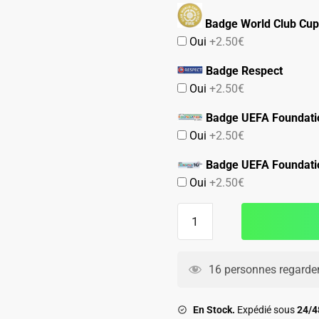
Badge World Club Cup
Oui
+2.50€
Badge Respect
Oui
+2.50€
Badge UEFA Foundati
Oui
+2.50€
Badge UEFA Foundati
Oui
+2.50€
quantité
de
Maillot
Real
16 personnes regarden
Madrid
Domicile
En Stock.
Expédié sous
24/
2026