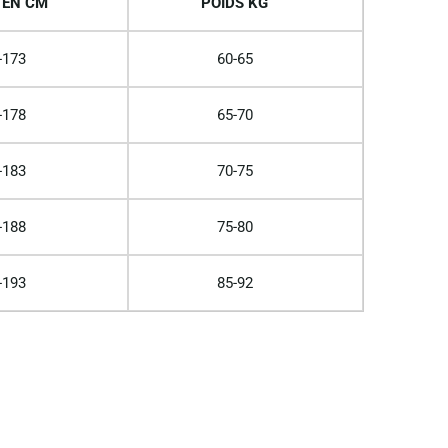
 EN CM
POIDS KG
-173
60-65
-178
65-70
-183
70-75
-188
75-80
-193
85-92