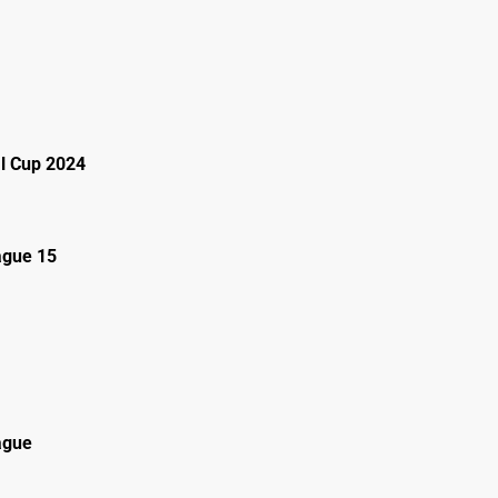
l Cup 2024
gue 15
ague