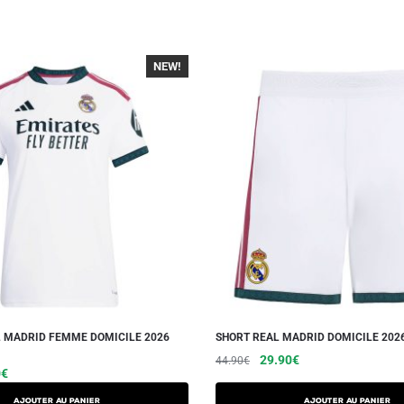
NEW!
-40%
L MADRID FEMME DOMICILE 2026
SHORT REAL MADRID DOMICILE 202
Le
Le
Ce
29.90
€
44.90
€
Le
Ce
0
€
prix
prix
produit
prix
produit
initial
actuel
a
AJOUTER AU PANIER
AJOUTER AU PANIER