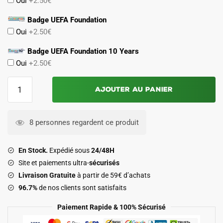
Oui
+2.50€
Badge UEFA Foundation
Oui
+2.50€
Badge UEFA Foundation 10 Years
Oui
+2.50€
quantité
Ajouter au panier
de
Maillot
Real
8 personnes regardent ce produit
Madrid
Exterieur
En Stock.
Expédié sous
24/48H
2025
Site et paiements ultra-
sécurisés
2026
Livraison Gratuite
à partir de 59€ d’achats
Mbappe
96.7%
de nos clients sont satisfaits
Paiement Rapide & 100% Sécurisé