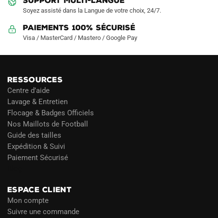
SUPPORT MULTI-LANGUE
Soyez assisté dans la Langue de votre choix, 24/7.
Paiements 100% Sécurisé
Visa / MasterCard / Mastero / Google Pay
RESSOURCES
Centre d’aide
Lavage & Entretien
Flocage & Badges Officiels
Nos Maillots de Football
Guide des tailles
Expédition & Suivi
Paiement Sécurisé
Blog
ESPACE CLIENT
Mon compte
Suivre une commande