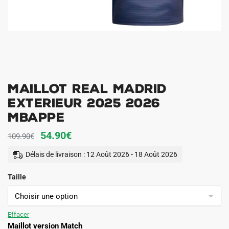
Maillot Real Madrid
Exterieur 2025 2026
Mbappe
Le
Le
54.90
€
109.90
€
prix
prix
Délais de livraison : 12 Août 2026 - 18 Août 2026
initial
actuel
Taille
était :
est :
109.90€.
54.90€.
Effacer
Maillot version Match