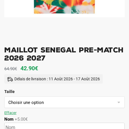
Maillot Senegal Pre-Match
2026 2027
Le
Le
42.90
€
64.90
€
prix
prix
Délais de livraison : 11 Août 2026 - 17 Août 2026
initial
actuel
Taille
était :
est :
64.90€.
42.90€.
Effacer
Nom
+5.00€