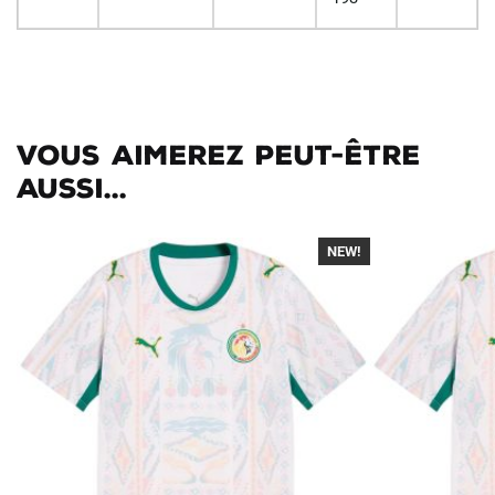
Vous aimerez peut-être
aussi...
NEW!
-40%