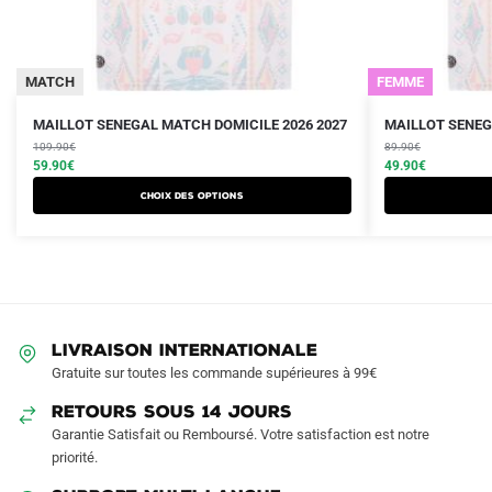
MATCH
FEMME
Le
Le
Le
Le
Ce
Ce
MAILLOT SENEGAL MATCH DOMICILE 2026 2027
MAILLOT SENEG
prix
prix
prix
prix
produit
109.90
€
produit
89.90
€
initial
actuel
initial
actuel
59.90
€
49.90
€
a
a
était :
est :
était :
est :
Choix des options
plusieurs
plusieurs
109.90€.
59.90€.
89.90€.
49.90€.
variations.
variations.
Les
Les
options
options
peuvent
peuvent
être
être
LIVRAISON INTERNATIONALE
choisies
choisies
Gratuite sur toutes les commande supérieures à 99€
sur
sur
RETOURS SOUS 14 JOURS
la
la
Garantie Satisfait ou Remboursé. Votre satisfaction est notre
page
page
priorité.
du
du