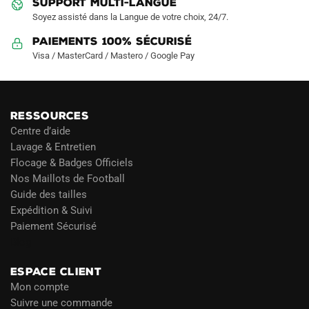
produit
produit
SUPPORT MULTI-LANGUE
Soyez assisté dans la Langue de votre choix, 24/7.
Paiements 100% Sécurisé
Visa / MasterCard / Mastero / Google Pay
RESSOURCES
Centre d’aide
Lavage & Entretien
Flocage & Badges Officiels
Nos Maillots de Football
Guide des tailles
Expédition & Suivi
Paiement Sécurisé
Blog
ESPACE CLIENT
Mon compte
Suivre une commande