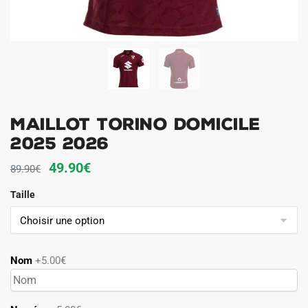
Maillot Torino Domicile
2025 2026
Le
Le
49.90
€
89.90
€
prix
prix
Taille
initial
actuel
était :
est :
89.90€.
49.90€.
Nom
+5.00€