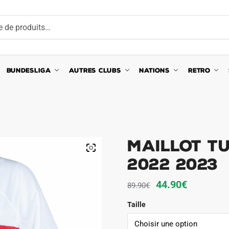
BUNDESLIGA
AUTRES CLUBS
NATIONS
RETRO
MAILLOT TU
2022 2023
Le
Le
44.90
€
89.90
€
prix
prix
Taille
initial
actuel
était :
est :