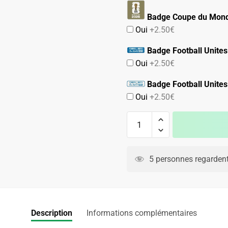
Badge Coupe du Mond
Oui
+2.50€
Badge Football Unites
Oui
+2.50€
Badge Football Unites
Oui
+2.50€
quantité
de
MAILLOT
TURQUIE
5 personnes regardent
DOMICILE
2022
2023
Description
Informations complémentaires