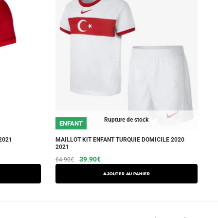
Rupture de stock
ENFANT
2021
MAILLOT KIT ENFANT TURQUIE DOMICILE 2020
2021
Le
Le
Ce
39.90
€
64.90
€
prix
prix
produit
AJOUTER AU PANIER
initial
actuel
a
était :
est :
plusieurs
64.90€.
39.90€.
variations.