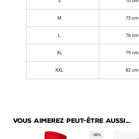
S
70 cm
M
73 cm
L
76 cm
XL
79 cm
XXL
82 cm
Vous aimerez peut-être aussi...
-30%