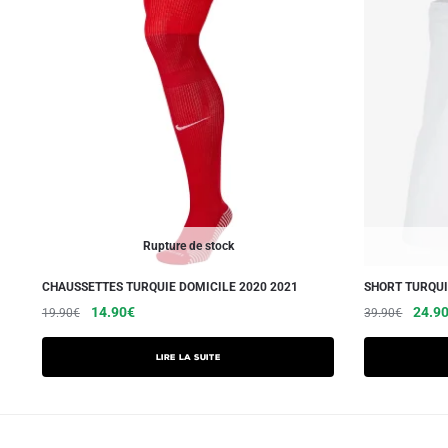
Rupture de stock
CHAUSSETTES TURQUIE DOMICILE 2020 2021
SHORT TURQUI
Le
Le
Le
14.90
€
24.9
19.90
€
39.90
€
prix
prix
prix
initial
actuel
initial
Lire la suite
était :
est :
était :
19.90€.
14.90€.
39.90