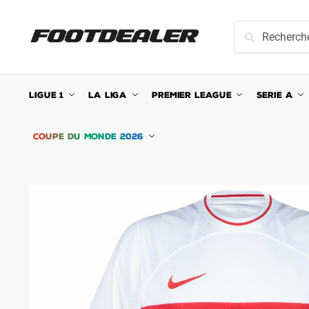
Skip
Skip
to
to
Recherche
Recherche
navigation
content
pour :
LIGUE 1
LA LIGA
PREMIER LEAGUE
SERIE A
COUPE DU MONDE 2026