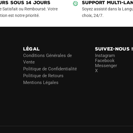
URS SOUS 14 JOURS
SUPPORT MULTI-LA
options
options
e Satisfait ou Remboursé. Votre
Soyez assisté dans la Langu
peuvent
peuvent
tion est notre priorité.
choix, 24/7.
être
être
choisies
choisies
sur
sur
la
la
page
page
LÉGAL
SUIVEZ-NOUS 
du
du
Conditions Générales de
Instagram
Facebook
Vente
produit
produit
Messenger
Politique de Confidentialité
X
Politique de Retours
Mentions Légales