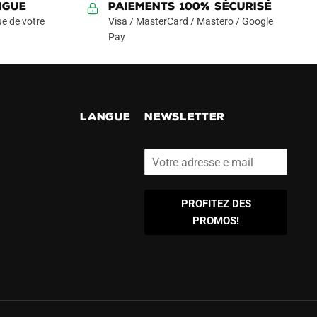
Les
NGUE
Paiements 100% Sécurisé
options
e de votre
Visa / MasterCard / Mastero / Google
peuvent
Pay
être
choisies
sur
la
!
LANGUE
NEWSLETTER
page
du
produit
PROFITEZ DES
PROMOS!