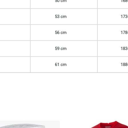
50 cm
168
53 cm
173
56 cm
178
59 cm
183
61 cm
188