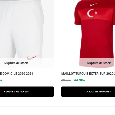
Rupture de stock
Rupture de stock
E DOMICILE 2020 2021
MAILLOT TURQUIE EXTERIEUR 2020 
Le
Ce
Le
Le
Ce
0
€
44.90
€
89.90
€
prix
prix
prix
produit
produit
actuel
initial
actuel
a
a
AJOUTER AU PANIER
AJOUTER AU PANIER
est :
était :
est :
plusieurs
plusieurs
€.
24.90€.
89.90€.
44.90€.
variations.
variations.
Les
Les