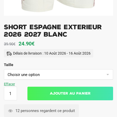
Short Espagne Exterieur
2026 2027 Blanc
Le
Le
24.90
€
39.90
€
prix
prix
Délais de livraison : 10 Août 2026 - 16 Août 2026
initial
actuel
Taille
était :
est :
39.90€.
24.90€.
Effacer
quantité
Ajouter au panier
de
Short
Espagne
12 personnes regardent ce produit
Exterieur