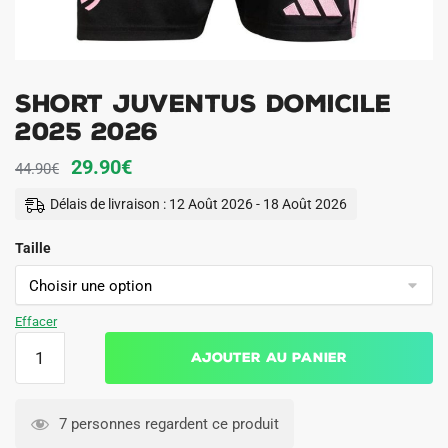
Short Juventus Domicile
2025 2026
Le
Le
29.90
€
44.90
€
prix
prix
Délais de livraison : 12 Août 2026 - 18 Août 2026
initial
actuel
Taille
était :
est :
44.90€.
29.90€.
Effacer
quantité
Ajouter au panier
de
Short
Juventus
7 personnes regardent ce produit
Domicile