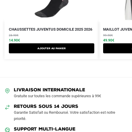
Le
Le
Le
Le
Ce
CHAUSSETTES JUVENTUS DOMICILE 2025 2026
MAILLOT JUVEN
prix
prix
prix
prix
23.90
€
produit
99.90
€
initial
actuel
initial
actuel
14.90
€
49.90
€
a
était :
est :
était :
est :
Ajouter au panier
plusieurs
23.90€.
14.90€.
99.90€.
49.90€.
variations.
Les
options
peuvent
être
LIVRAISON INTERNATIONALE
choisies
Gratuite sur toutes les commande supérieures à 99€
sur
RETOURS SOUS 14 JOURS
la
Garantie Satisfait ou Remboursé. Votre satisfaction est notre
page
priorité.
du
produit
SUPPORT MULTI-LANGUE