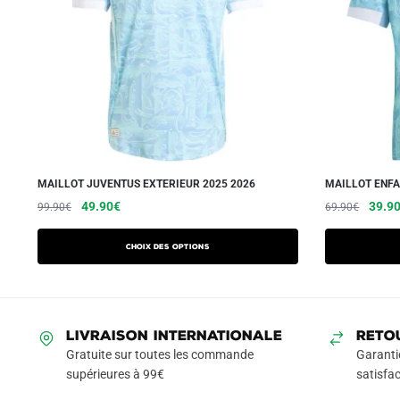
MAILLOT JUVENTUS EXTERIEUR 2025 2026
MAILLOT ENFA
Le
Le
Ce
Le
49.90
€
39.9
99.90
€
69.90
€
prix
prix
prix
produit
initial
actuel
initial
a
Choix des options
était :
est :
était :
plusieurs
99.90€.
49.90€.
69.90
variations.
Les
LIVRAISON INTERNATIONALE
RETO
options
Gratuite sur toutes les commande
Garanti
peuvent
supérieures à 99€
satisfac
être