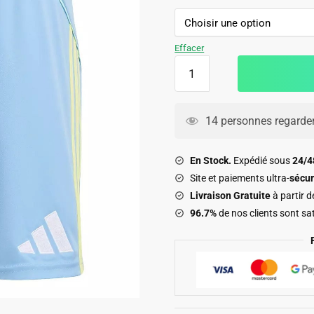
44.90€.
29.90€.
Effacer
quantité
de
Short
Juventus
14 personnes regarden
Exterieur
2025
En Stock.
Expédié sous
24/
2026
Site et paiements ultra-
sécur
Livraison Gratuite
à partir 
96.7%
de nos clients sont sat