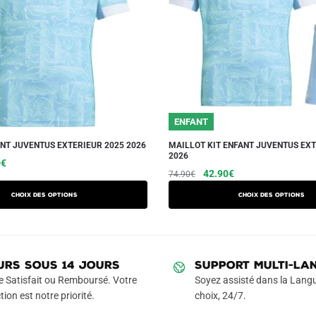
ENFANT
NT JUVENTUS EXTERIEUR 2025 2026
MAILLOT KIT ENFANT JUVENTUS EXT
2026
Le
Ce
0
€
Le
Le
Ce
42.90
€
74.90
€
prix
produit
prix
prix
produit
actuel
a
Choix des options
Choix des options
initial
actuel
a
est :
plusieurs
était :
est :
€.
39.90€.
plusieurs
variations.
74.90€.
42.90€.
variations.
Les
Les
URS SOUS 14 JOURS
SUPPORT MULTI-LA
options
options
e Satisfait ou Remboursé. Votre
Soyez assisté dans la Langu
peuvent
peuvent
tion est notre priorité.
choix, 24/7.
être
être