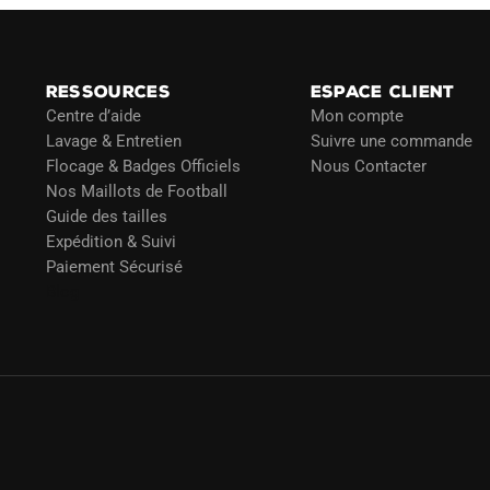
choisies
sur
la
page
RESSOURCES
ESPACE CLIENT
du
Centre d’aide
Mon compte
Lavage & Entretien
Suivre une commande
produit
Flocage & Badges Officiels
Nous Contacter
Nos Maillots de Football
Guide des tailles
Expédition & Suivi
Paiement Sécurisé
Blog