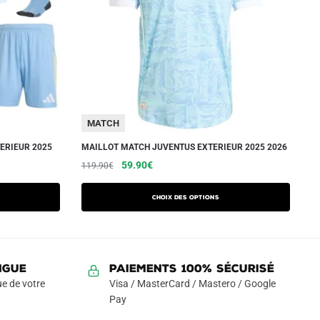
MATCH
ERIEUR 2025
MAILLOT MATCH JUVENTUS EXTERIEUR 2025 2026
Le
Le
Ce
59.90
€
119.90
€
prix
prix
produit
initial
actuel
a
Choix des options
était :
est :
plusieurs
119.90€.
59.90€.
variations.
Les
NGUE
Paiements 100% Sécurisé
options
e de votre
Visa / MasterCard / Mastero / Google
peuvent
Pay
être