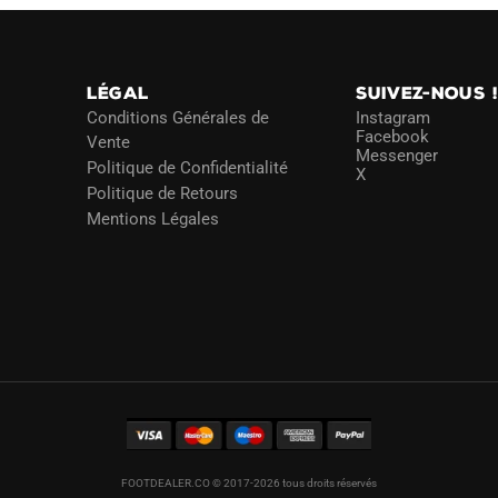
choisies
choisies
sur
sur
la
la
page
LÉGAL
SUIVEZ-NOUS 
page
du
Conditions Générales de
Instagram
du
Facebook
Vente
produit
Messenger
produit
Politique de Confidentialité
X
Politique de Retours
Mentions Légales
FOOTDEALER.CO © 2017-2026 tous droits réservés