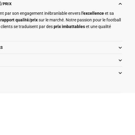
É/PRIX
ment par son engagement inébranlable envers
l’excellence
et sa
r
rapport qualité/prix
sur le marché. Notre passion pour le football
clients se traduisent par des
prix imbattables
et une qualité
LS