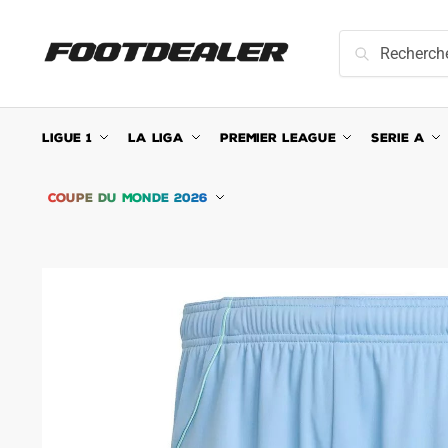
Skip
Skip
to
to
Recherche
Recherche
navigation
content
pour :
LIGUE 1
LA LIGA
PREMIER LEAGUE
SERIE A
COUPE DU MONDE 2026