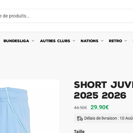
BUNDESLIGA
AUTRES CLUBS
NATIONS
RETRO
Short Juv
2025 2026
Le
Le
29.90
€
44.90
€
prix
prix
Délais de livraison : 10 Ao
initial
actuel
était :
est :
Taille