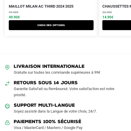
Le
Le
Le
Le
Ce
MAILLOT MILAN AC THIRD 2024 2025
CHAUSSETTES M
prix
prix
prix
prix
produit
94.90
€
22.90
€
initial
actuel
initial
actuel
49.90
€
14.90
€
a
était :
est :
était :
est :
Choix des options
plusieurs
94.90€.
49.90€.
22.90€.
14.90€.
variations.
Les
options
peuvent
être
LIVRAISON INTERNATIONALE
choisies
Gratuite sur toutes les commande supérieures à 99€
sur
RETOURS SOUS 14 JOURS
la
Garantie Satisfait ou Remboursé. Votre satisfaction est notre
page
priorité.
du
produit
SUPPORT MULTI-LANGUE
Soyez assisté dans la Langue de votre choix, 24/7.
Paiements 100% Sécurisé
Visa / MasterCard / Mastero / Google Pay