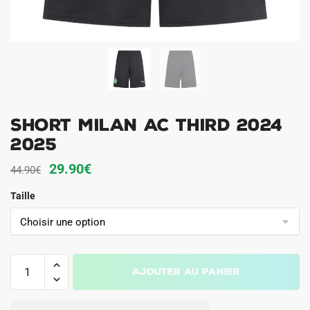
Short Milan AC Third 2024
2025
Le
Le
29.90
€
44.90
€
prix
prix
Taille
initial
actuel
était :
est :
44.90€.
29.90€.
quantité
Ajouter au panier
de
Short