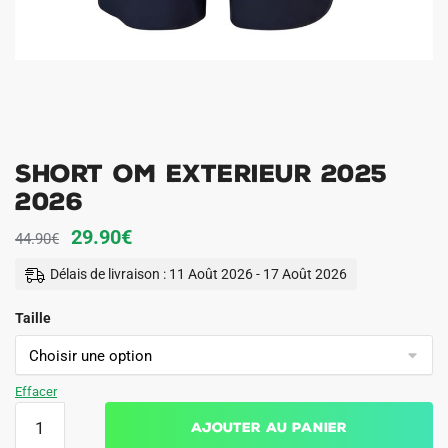
Short OM Exterieur 2025
2026
Le
Le
29.90
€
44.90
€
prix
prix
Délais de livraison : 11 Août 2026 - 17 Août 2026
initial
actuel
Taille
était :
est :
44.90€.
29.90€.
Effacer
quantité
Ajouter au panier
de