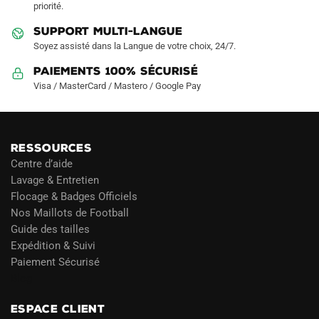
page
priorité.
du
SUPPORT MULTI-LANGUE
produit
Soyez assisté dans la Langue de votre choix, 24/7.
Paiements 100% Sécurisé
Visa / MasterCard / Mastero / Google Pay
RESSOURCES
Centre d’aide
Lavage & Entretien
Flocage & Badges Officiels
Nos Maillots de Football
Guide des tailles
Expédition & Suivi
Paiement Sécurisé
Blog
ESPACE CLIENT