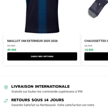
Le
Le
Le
Le
Ce
MAILLOT OM EXTERIEUR 2025 2026
CHAUSSETTES O
prix
prix
prix
prix
produit
99.90
€
22.90
€
initial
actuel
initial
actuel
49.90
€
14.90
€
a
était :
est :
était :
est :
Choix des options
plusieurs
99.90€.
49.90€.
22.90€.
14.90€.
variations.
Les
options
peuvent
LIVRAISON INTERNATIONALE
être
Gratuite sur toutes les commande supérieures à 99€
choisies
sur
RETOURS SOUS 14 JOURS
la
Garantie Satisfait ou Remboursé. Votre satisfaction est notre