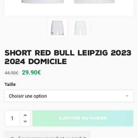
Short Red Bull Leipzig 2023
2024 Domicile
Le
Le
29.90
€
44.90
€
prix
prix
Taille
initial
actuel
était :
est :
44.90€.
29.90€.
quantité
Ajouter au panier
de
Short
Red