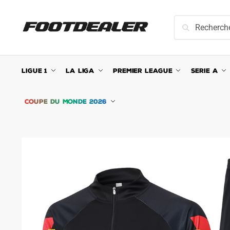
Skip
Skip
to
to
Recherche
Recherche
navigation
content
pour :
LIGUE 1
LA LIGA
PREMIER LEAGUE
SERIE A
COUPE DU MONDE 2026