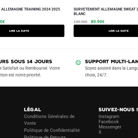
 ALLEMAGNE TRAINING 2024 2025
SURVETEMENT ALLEMAGNE SWEAT 2
BLANC
Le
Le
Le
90
€
89.90
€
139.90
€
prix
prix
prix
Lire la suite
Lire la suite
l
actuel
initial
actuel
 :
est :
était :
est :
90€.
79.90€.
139.90€.
89.90€.
URS SOUS 14 JOURS
SUPPORT MULTI-LA
e Satisfait ou Remboursé. Votre
Soyez assisté dans la Langu
tion est notre priorité.
choix, 24/7.
LÉGAL
SUIVEZ-NOUS 
Conditions Générales de
Instagram
Facebook
Vente
Messenger
Politique de Confidentialité
X
Politique de Retours