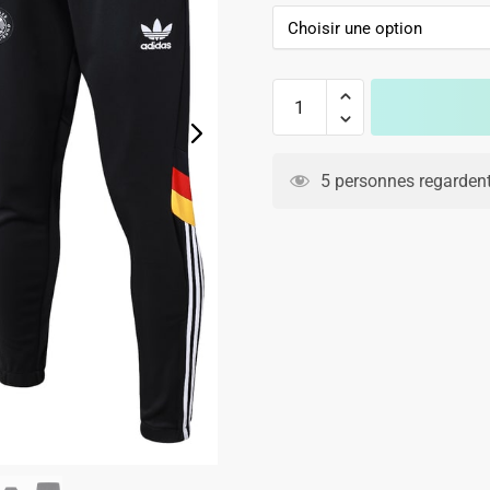
initial
actuel
était :
est :
129.90€.
79.90€.
quantité
de
Survetement
Allemagne
5 personnes regardent
Training
2024
2025
Noir
Foncé