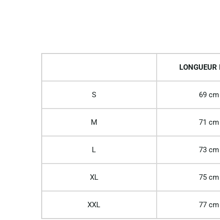
LONGUEUR
S
69 cm
M
71 cm
L
73 cm
XL
75 cm
XXL
77 cm