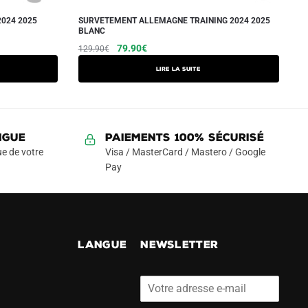
024 2025
SURVETEMENT ALLEMAGNE TRAINING 2024 2025
BLANC
Le
Le
79.90
€
129.90
€
prix
prix
Lire la suite
initial
actuel
était :
est :
129.90€.
79.90€.
NGUE
Paiements 100% Sécurisé
e de votre
Visa / MasterCard / Mastero / Google
Pay
!
LANGUE
NEWSLETTER