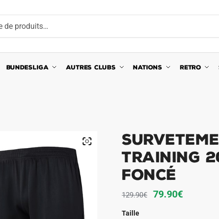
BUNDESLIGA
AUTRES CLUBS
NATIONS
RETRO
Surveteme
Training 2
Foncé
Le
Le
79.90
€
129.90
€
prix
prix
Taille