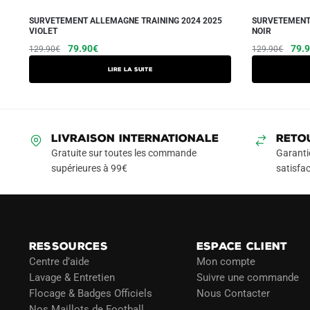
SURVETEMENT ALLEMAGNE TRAINING 2024 2025
SURVETEMENT
VIOLET
NOIR
Le
Le
Le
79.90
€
79.
129.90
€
129.90
€
prix
prix
prix
Lire la suite
initial
actuel
initia
était :
est :
était
129.90€.
79.90€.
129.
LIVRAISON INTERNATIONALE
RETO
Gratuite sur toutes les commande
Garanti
supérieures à 99€
satisfac
RESSOURCES
ESPACE CLIENT
Centre d’aide
Mon compte
Lavage & Entretien
Suivre une commande
Flocage & Badges Officiels
Nous Contacter
Nos Maillots de Football