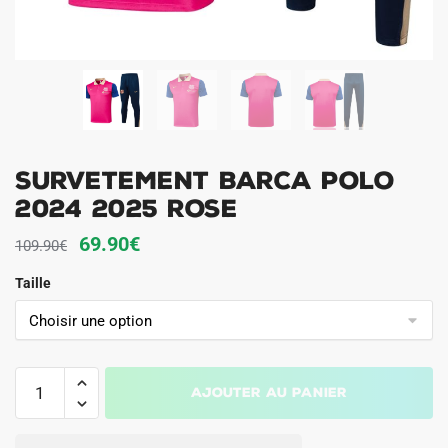
Survetement Barca Polo
2024 2025 Rose
Le
Le
69.90
€
109.90
€
prix
prix
Taille
initial
actuel
était :
est :
109.90€.
69.90€.
quantité
Ajouter au panier
de
Survetement