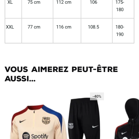
XL
75 cm
112 cm
106
175-
180
XXL
77 cm
116 cm
108.5
180-
190
Vous aimerez peut-être
aussi...
-40%