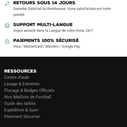
RETOURS SOUS 14 JOURS
la
Garantie Satisfait ou Remboursé. Votre satisfaction est notre
page
priorité.
du
produit
SUPPORT MULTI-LANGUE
Soyez assisté dans la Langue de votre choix, 24/7.
Paiements 100% Sécurisé
Visa / MasterCard / Mastero / Google Pay
RESSOURCES
Centre d’aide
Lavage & Entretien
Flocage & Badges Officiels
Nos Maillots de Football
Guide des tailles
Expédition & Suivi
Paiement Sécurisé
Blog