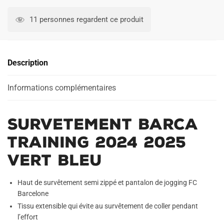
Survetement
Barca
11 personnes regardent ce produit
Training
2024
2025
Description
Vert
Bleu
Informations complémentaires
Survetement Barca
Training 2024 2025
Vert Bleu
Haut de survêtement semi zippé et pantalon de jogging FC
Barcelone
Tissu extensible qui évite au survêtement de coller pendant
l’effort