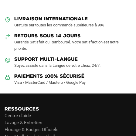
options
options
peuvent
peuvent
être
être
LIVRAISON INTERNATIONALE
choisies
choisies
Gratuite sur toutes les commande supérieures à 99€
sur
sur
RETOURS SOUS 14 JOURS
la
la
Garantie Satisfait ou Remboursé. Votre satisfaction est notre
page
page
priorité.
du
du
produit
produit
SUPPORT MULTI-LANGUE
Soyez assisté dans la Langue de votre choix, 24/7.
Paiements 100% Sécurisé
Visa / MasterCard / Mastero / Google Pay
RESSOURCES
Centre d’aide
Lavage & Entretien
Flocage & Badges Officiels