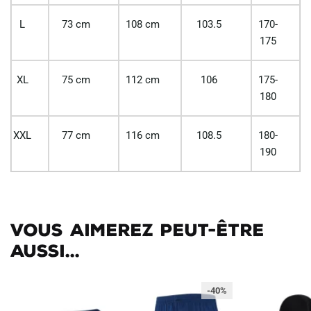
L
73 cm
108 cm
103.5
170-
175
XL
75 cm
112 cm
106
175-
180
XXL
77 cm
116 cm
108.5
180-
190
Vous aimerez peut-être
aussi...
-40%