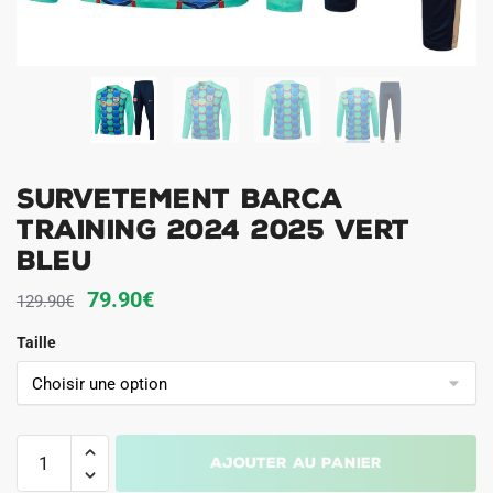
Survetement Barca
Training 2024 2025 Vert
Bleu
Le
Le
79.90
€
129.90
€
prix
prix
Taille
initial
actuel
était :
est :
129.90€.
79.90€.
quantité
Ajouter au panier
de