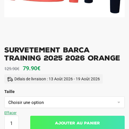
Survetement Barca
Training 2025 2026 Orange
Le
Le
79.90
€
129.90
€
prix
prix
Délais de livraison : 13 Août 2026 - 19 Août 2026
initial
actuel
Taille
était :
est :
129.90€.
79.90€.
Effacer
quantité
Ajouter au panier
de