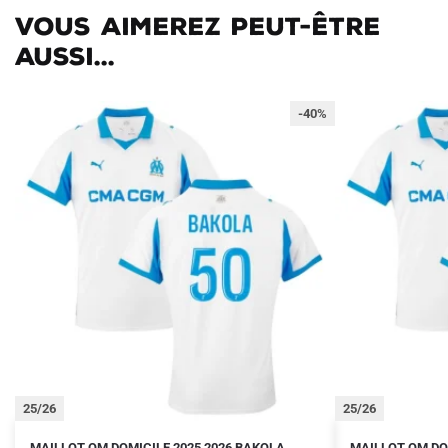
Vous aimerez peut-être
aussi...
-40%
25/26
25/26
Le
Le
Le
Le
Ce
Ce
MAILLOT OM DOMICILE 2025 2026 BAKOLA
MAILLOT OM DO