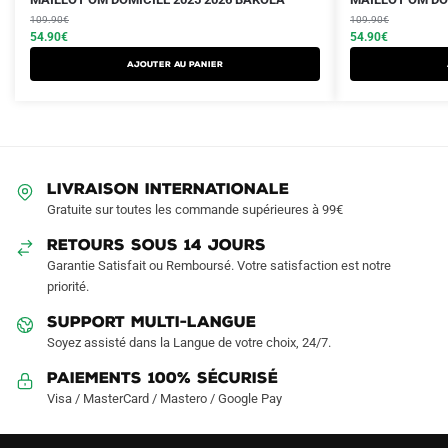
prix
prix
prix
prix
produit
109.90
€
produit
109.90
€
initial
actuel
initial
actuel
54.90
€
54.90
€
a
a
était :
est :
était :
est :
AJOUTER AU PANIER
plusieurs
plusieurs
109.90€.
54.90€.
109.90€.
54.90€.
variations.
variations.
Les
Les
options
options
peuvent
peuvent
LIVRAISON INTERNATIONALE
être
être
Gratuite sur toutes les commande supérieures à 99€
choisies
choisies
sur
sur
RETOURS SOUS 14 JOURS
la
la
Garantie Satisfait ou Remboursé. Votre satisfaction est notre
page
page
priorité.
du
du
SUPPORT MULTI-LANGUE
produit
produit
Soyez assisté dans la Langue de votre choix, 24/7.
Paiements 100% Sécurisé
Visa / MasterCard / Mastero / Google Pay