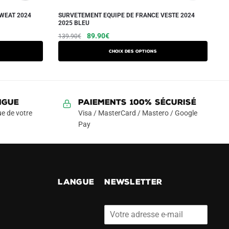
WEAT 2024
SURVETEMENT EQUIPE DE FRANCE VESTE 2024
2025 BLEU
Le
Le
Ce
89.90
€
139.90
€
prix
prix
produit
Choix des options
initial
actuel
a
était :
est :
plusieurs
139.90€.
89.90€.
variations.
Les
NGUE
Paiements 100% Sécurisé
options
e de votre
Visa / MasterCard / Mastero / Google
peuvent
Pay
être
choisies
sur
la
!
LANGUE
NEWSLETTER
page
du
produit