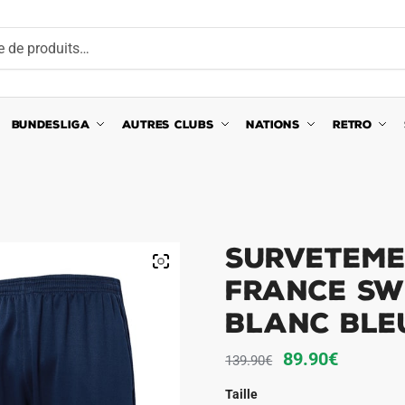
BUNDESLIGA
AUTRES CLUBS
NATIONS
RETRO
Surveteme
France Sw
Blanc Ble
Le
Le
89.90
€
139.90
€
prix
prix
Taille