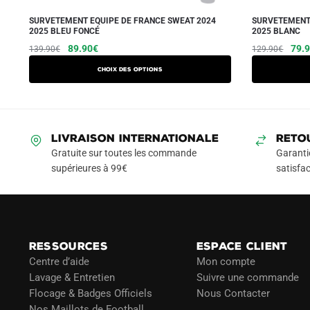
SURVETEMENT EQUIPE DE FRANCE SWEAT 2024
SURVETEMENT 
2025 BLEU FONCÉ
2025 BLANC
Le
Le
Ce
Le
89.90
€
79.
139.90
€
129.90
€
prix
prix
prix
produit
Choix des options
initial
actuel
initia
a
était :
est :
était
plusieurs
139.90€.
89.90€.
129.
variations.
Les
LIVRAISON INTERNATIONALE
RETO
options
Gratuite sur toutes les commande
Garanti
peuvent
supérieures à 99€
satisfac
être
choisies
sur
la
RESSOURCES
ESPACE CLIENT
page
Centre d’aide
Mon compte
du
Lavage & Entretien
Suivre une commande
produit
Flocage & Badges Officiels
Nous Contacter
Nos Maillots de Football