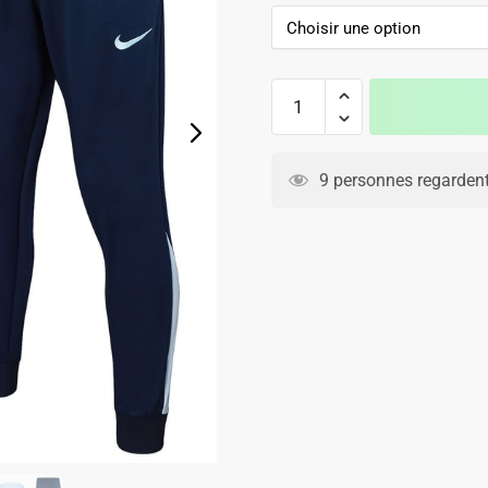
initial
actuel
était :
est :
139.90€.
89.90€.
quantité
de
Survetement
Equipe
9 personnes regardent
de
France
Sweat
2024
2025
Blanc
Bleu