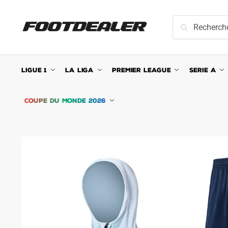
Skip
Skip
to
to
Recherche
Recherche
navigation
content
pour :
LIGUE 1
LA LIGA
PREMIER LEAGUE
SERIE A
COUPE DU MONDE 2026