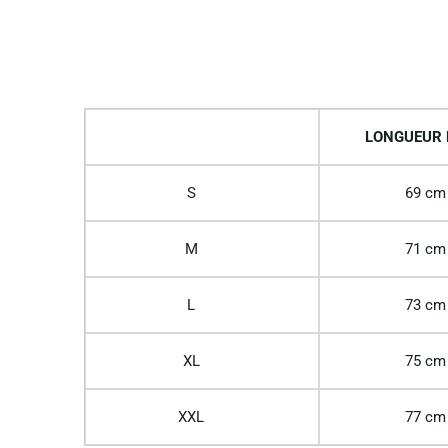
LONGUEUR
S
69 cm
M
71 cm
L
73 cm
XL
75 cm
XXL
77 cm