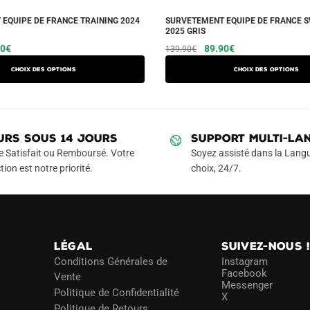
EQUIPE DE FRANCE TRAINING 2024
SURVETEMENT EQUIPE DE FRANCE S
2025 GRIS
Le
Ce
Le
Le
Ce
90
€
89.90
€
139.90
€
prix
prix
prix
produit
produit
Choix des options
Choix des options
l
actuel
initial
actuel
a
a
 :
est :
était :
est :
plusieurs
plusieurs
90€.
79.90€.
139.90€.
89.90€.
variations.
variations.
Les
Les
URS SOUS 14 JOURS
SUPPORT MULTI-LA
options
options
e Satisfait ou Remboursé. Votre
Soyez assisté dans la Langu
peuvent
peuvent
tion est notre priorité.
choix, 24/7.
être
être
choisies
choisies
sur
sur
la
la
LÉGAL
SUIVEZ-NOUS 
page
page
Conditions Générales de
Instagram
du
du
Facebook
Vente
Messenger
produit
produit
Politique de Confidentialité
X
Politique de Retours