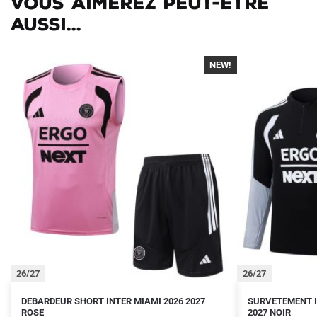
Vous aimerez peut-être
aussi...
NEW!
26/27
26/27
Le
Le
Le
Le
Ce
Ce
DEBARDEUR SHORT INTER MIAMI 2026 2027
SURVETEMENT I
prix
prix
ROSE
prix
prix
2027 NOIR