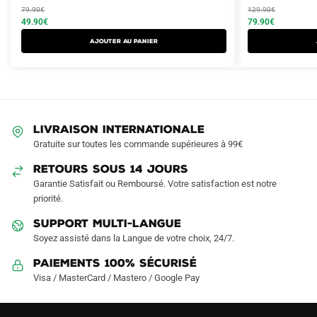
produit
produit
initial
actuel
initial
actuel
79.90
€
129.90
€
a
a
était :
est :
49.90
€
était :
est :
79.90
€
plusieurs
plusieurs
79.90€.
49.90€.
129.90€.
79.90€.
AJOUTER AU PANIER
variations.
variations.
Les
Les
options
options
peuvent
peuvent
être
être
LIVRAISON INTERNATIONALE
choisies
choisies
Gratuite sur toutes les commande supérieures à 99€
sur
sur
RETOURS SOUS 14 JOURS
la
la
Garantie Satisfait ou Remboursé. Votre satisfaction est notre
page
page
priorité.
du
du
produit
produit
SUPPORT MULTI-LANGUE
Soyez assisté dans la Langue de votre choix, 24/7.
Paiements 100% Sécurisé
Visa / MasterCard / Mastero / Google Pay