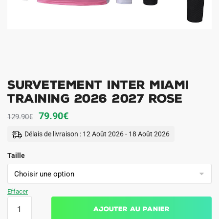
Survetement Inter Miami
Training 2026 2027 Rose
Le
Le
79.90
€
129.90
€
prix
prix
Délais de livraison : 12 Août 2026 - 18 Août 2026
initial
actuel
Taille
était :
est :
129.90€.
79.90€.
Effacer
quantité
Ajouter au panier
de