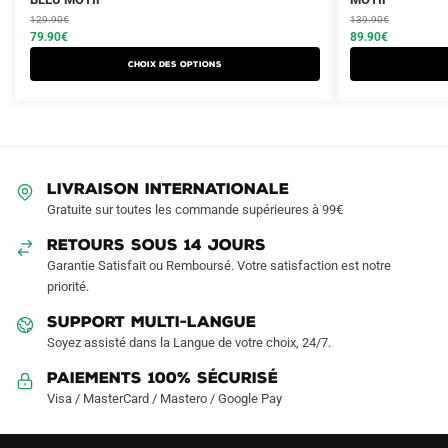
produit
produit
initial
actuel
initial
actuel
129.90
€
139.90
€
a
a
était :
est :
79.90
€
était :
est :
89.90
€
plusieurs
plusieurs
129.90€.
79.90€.
139.90€.
89.90€.
Choix des options
variations.
variations.
Les
Les
options
options
peuvent
peuvent
être
être
LIVRAISON INTERNATIONALE
choisies
choisies
Gratuite sur toutes les commande supérieures à 99€
sur
sur
RETOURS SOUS 14 JOURS
la
la
Garantie Satisfait ou Remboursé. Votre satisfaction est notre
page
page
priorité.
du
du
produit
produit
SUPPORT MULTI-LANGUE
Soyez assisté dans la Langue de votre choix, 24/7.
Paiements 100% Sécurisé
Visa / MasterCard / Mastero / Google Pay