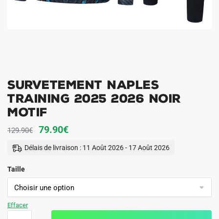
Survetement Naples
Training 2025 2026 Noir
Motif
Le
Le
79.90
€
129.90
€
prix
prix
Délais de livraison : 11 Août 2026 - 17 Août 2026
initial
actuel
Taille
était :
est :
129.90€.
79.90€.
Effacer
quantité