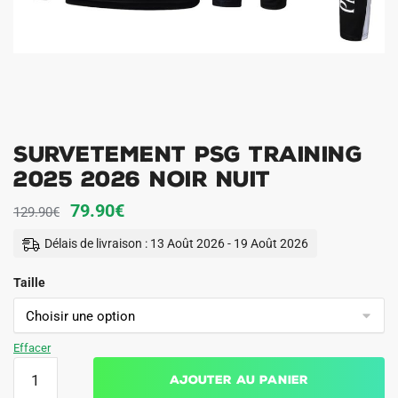
Survetement PSG Training
2025 2026 Noir Nuit
Le
Le
79.90
€
129.90
€
prix
prix
Délais de livraison : 13 Août 2026 - 19 Août 2026
initial
actuel
Taille
était :
est :
129.90€.
79.90€.
Effacer
quantité
Ajouter au panier
de