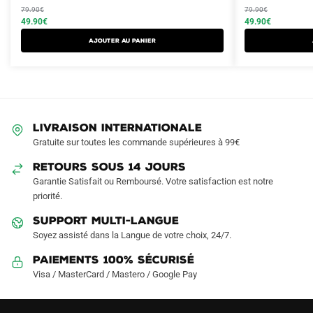
produit
produit
initial
actuel
initial
actuel
79.90
€
79.90
€
a
a
était :
est :
49.90
€
était :
est :
49.90
€
plusieurs
plusieurs
79.90€.
49.90€.
79.90€.
49.90€.
AJOUTER AU PANIER
variations.
variations.
Les
Les
options
options
peuvent
peuvent
être
être
LIVRAISON INTERNATIONALE
choisies
choisies
Gratuite sur toutes les commande supérieures à 99€
sur
sur
RETOURS SOUS 14 JOURS
la
la
Garantie Satisfait ou Remboursé. Votre satisfaction est notre
page
page
priorité.
du
du
produit
produit
SUPPORT MULTI-LANGUE
Soyez assisté dans la Langue de votre choix, 24/7.
Paiements 100% Sécurisé
Visa / MasterCard / Mastero / Google Pay