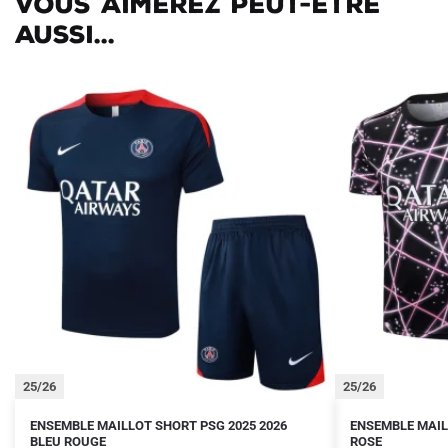
Vous aimerez peut-être
aussi...
25/26
25/26
Le
Le
Le
Le
Ce
Ce
ENSEMBLE MAILLOT SHORT PSG 2025 2026
ENSEMBLE MAIL
prix
prix
BLEU ROUGE
prix
prix
ROSE