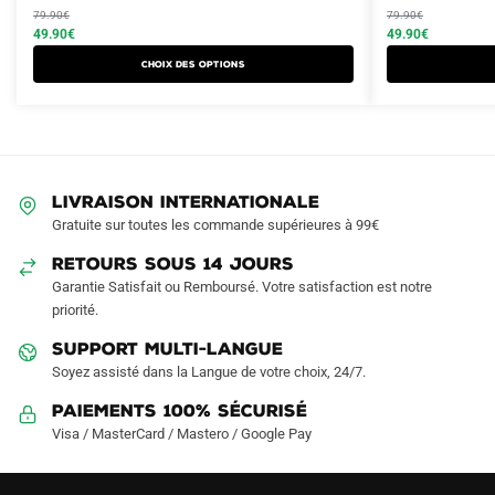
produit
produit
initial
actuel
initial
actuel
79.90
€
79.90
€
a
a
était :
est :
49.90
€
était :
est :
49.90
€
plusieurs
plusieurs
79.90€.
49.90€.
79.90€.
49.90€.
Choix des options
variations.
variations.
Les
Les
options
options
peuvent
peuvent
être
être
LIVRAISON INTERNATIONALE
choisies
choisies
Gratuite sur toutes les commande supérieures à 99€
sur
sur
RETOURS SOUS 14 JOURS
la
la
Garantie Satisfait ou Remboursé. Votre satisfaction est notre
page
page
priorité.
du
du
produit
produit
SUPPORT MULTI-LANGUE
Soyez assisté dans la Langue de votre choix, 24/7.
Paiements 100% Sécurisé
Visa / MasterCard / Mastero / Google Pay