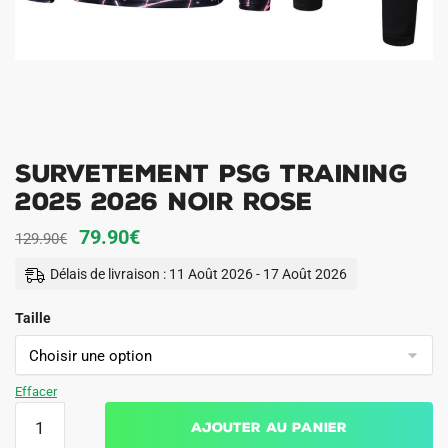
Survetement PSG Training
2025 2026 Noir Rose
Le
Le
79.90
€
129.90
€
prix
prix
Délais de livraison : 11 Août 2026 - 17 Août 2026
initial
actuel
Taille
était :
est :
129.90€.
79.90€.
Effacer
quantité
Ajouter au panier
de