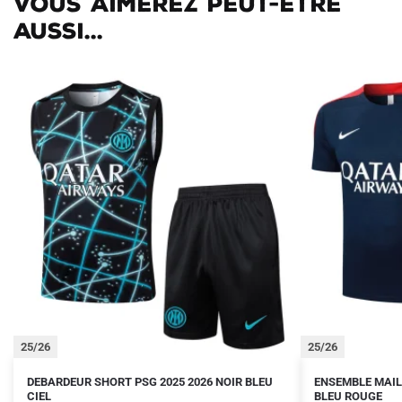
Vous aimerez peut-être
aussi...
25/26
25/26
Le
Le
Le
Le
Ce
Ce
DEBARDEUR SHORT PSG 2025 2026 NOIR BLEU
ENSEMBLE MAIL
prix
prix
CIEL
prix
prix
BLEU ROUGE