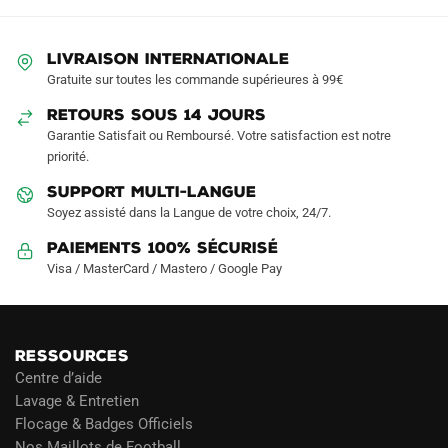
peuvent
peuvent
être
être
LIVRAISON INTERNATIONALE
choisies
choisies
Gratuite sur toutes les commande supérieures à 99€
sur
sur
RETOURS SOUS 14 JOURS
la
la
Garantie Satisfait ou Remboursé. Votre satisfaction est notre
page
page
priorité.
du
du
produit
produit
SUPPORT MULTI-LANGUE
Soyez assisté dans la Langue de votre choix, 24/7.
Paiements 100% Sécurisé
Visa / MasterCard / Mastero / Google Pay
RESSOURCES
Centre d’aide
Lavage & Entretien
Flocage & Badges Officiels
Nos Maillots de Football