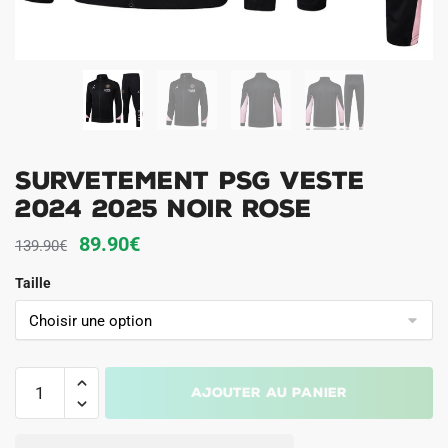
Survetement PSG Veste
2024 2025 Noir Rose
Le
Le
89.90
€
139.90
€
prix
prix
Taille
initial
actuel
était :
est :
139.90€.
89.90€.
quantité
Ajouter au panier
de
Survetement