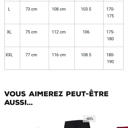
L
73 cm
108 cm
103.5
170-
175
XL
75 cm
112 cm
106
175-
180
XXL
77 cm
116 cm
108.5
180-
190
Vous aimerez peut-être
aussi...
-40%